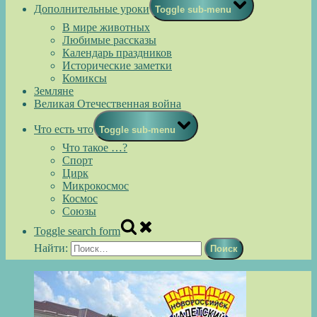
Дополнительные уроки
Toggle sub-menu
В мире животных
Любимые рассказы
Календарь праздников
Исторические заметки
Комиксы
Земляне
Великая Отечественная война
Что есть что
Toggle sub-menu
Что такое …?
Спорт
Цирк
Микрокосмос
Космос
Союзы
Toggle search form
Найти: