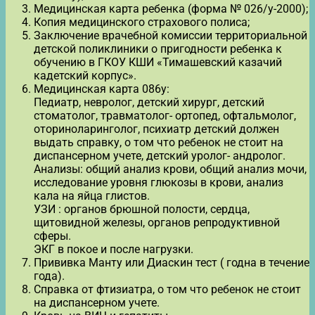
Медицинская карта ребенка (форма № 026/у-2000);
Копия медицинского страхового полиса;
Заключение врачебной комиссии территориальной
детской поликлиники о пригодности ребенка к
обучению в ГКОУ КШИ «Тимашевский казачий
кадетский корпус».
Медицинская карта 086у:
Педиатр, невролог, детский хирург, детский
стоматолог, травматолог- ортопед, офтальмолог,
оториноларинголог, психиатр детский должен
выдать справку, о том что ребенок не стоит на
диспансерном учете, детский уролог- андролог.
Анализы: общий анализ крови, общий анализ мочи,
исследование уровня глюкозы в крови, анализ
кала на яйца глистов.
УЗИ : органов брюшной полости, сердца,
щитовидной железы, органов репродуктивной
сферы.
ЭКГ в покое и после нагрузки.
Прививка Манту или Диаскин тест ( годна в течение
года).
Справка от фтизиатра, о том что ребенок не стоит
на диспансерном учете.