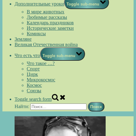
Дополнительные уроки
Toggle sub-menu
В мире животных
Любимые рассказы
Календарь праздников
Исторические заметки
Комиксы
Земляне
Великая Отечественная война
Что есть что
Toggle sub-menu
Что такое …?
Спорт
Цирк
Микрокосмос
Космос
Союзы
Toggle search form
Найти: