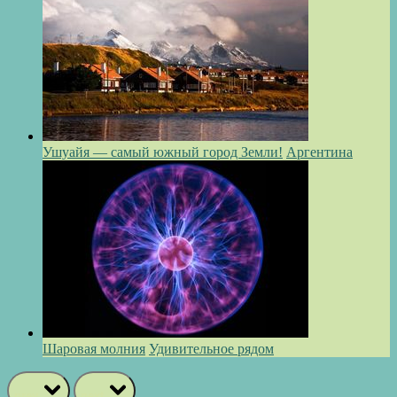
Ушуайя — самый южный город Земли!
Аргентина
Шаровая молния
Удивительное рядом
prev
next