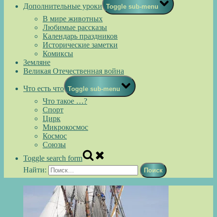
Дополнительные уроки
Toggle sub-menu
В мире животных
Любимые рассказы
Календарь праздников
Исторические заметки
Комиксы
Земляне
Великая Отечественная война
Что есть что
Toggle sub-menu
Что такое …?
Спорт
Цирк
Микрокосмос
Космос
Союзы
Toggle search form
Найти: