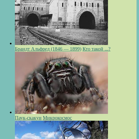
Брандт Альфред (1846 — 1899)
Кто такой ...?
Паук-скакун
Микрокосмос