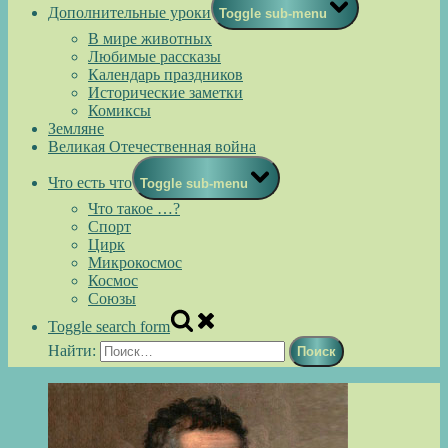
Дополнительные уроки
Toggle sub-menu
В мире животных
Любимые рассказы
Календарь праздников
Исторические заметки
Комиксы
Земляне
Великая Отечественная война
Что есть что
Toggle sub-menu
Что такое …?
Спорт
Цирк
Микрокосмос
Космос
Союзы
Toggle search form
Найти: