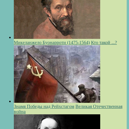
Микеланжело Буонарроти (1475-1564)
Кто такой ...?
Знамя Победы над Рейхстагом
Великая Отечественная
война