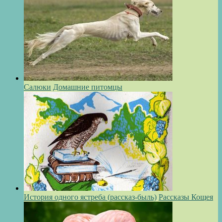
Салюки
Домашние питомцы
История одного ястреба (рассказ-быль)
Рассказы Кощея