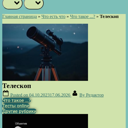
prev
next
Главная страница
»
Что есть что
»
Что такое ...?
»
Телескоп
Телескоп
Posted on
04.10.2023
17.06.2026
By
Редактор
Что такое ...?
Тесты online
Другие рубрики