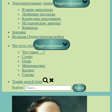
Дополнительные уроки
Toggle sub-menu
В мире животных
Любимые рассказы
Календарь праздников
Исторические заметки
Комиксы
Земляне
Великая Отечественная война
Что есть что
Toggle sub-menu
Что такое …?
Спорт
Цирк
Микрокосмос
Космос
Союзы
Toggle search form
Найти: