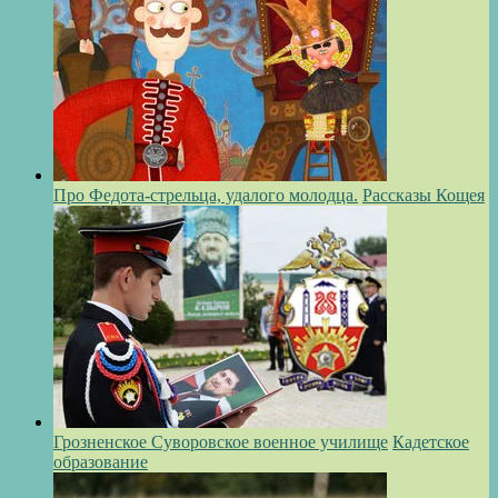
Про Федота-стрельца, удалого молодца.
Рассказы Кощея
Грозненское Суворовское военное училище
Кадетское
образование