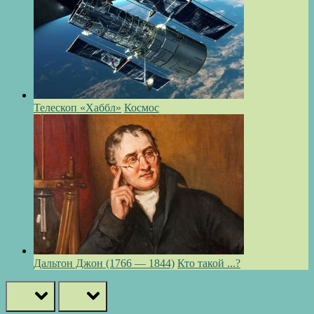
Телескоп «Хаббл»
Космос
Дальтон Джон (1766 — 1844)
Кто такой ...?
prev
next