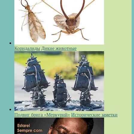
Коридалиды
Дикие животные
Подвиг брига «Меркурий»
Исторические заметки