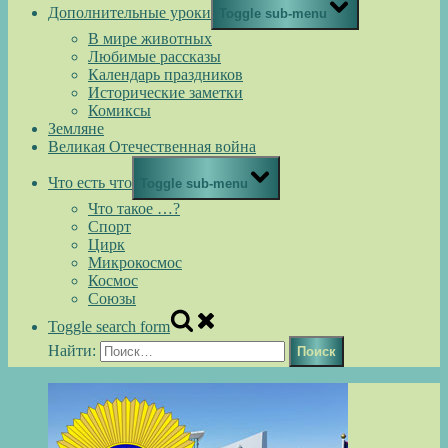
Дополнительные уроки
Toggle sub-menu
В мире животных
Любимые рассказы
Календарь праздников
Исторические заметки
Комиксы
Земляне
Великая Отечественная война
Что есть что
Toggle sub-menu
Что такое …?
Спорт
Цирк
Микрокосмос
Космос
Союзы
Toggle search form
Найти: