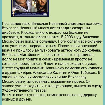
Последние годы Вячеслав Невинный снимался все реже.
Вячеслав Невинный много лет страдал сахарным
диабетом. К сожалению, с возрастом болезни не
проходят, а только обостряются. В 2003 году Вячеслав
Михайлович попал в больницу. Ноги болели все сильнее,
и он уже не мог передвигаться. После серии операций
врачам пришлось ампутировать актеру ногу до колена.
Вячеслав Михайлович очень тяжело это переживал,
долго не мог придти в себя: «Временами просто не
хотелось просыпаться. Я почти начал сходить с ума».
В этот трудный момент Невинному помогли его коллеги
и друзья-актёры: Александр Калягин и Олег Табаков.. В
одной из лучших московских клиник Вячеславу
Михайловичу изготовили специальный протез. Он
заново учился ходить и, в конце концов, вышел на сцену
Художественного театра!
Вот что значит упорство, помноженное на поддержку
родных и друзей.