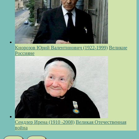
Кнорозов Юрий Валентинович (1922-1999)
Великие
Россияне
Сендлер Ирена (1910 -2008)
Великая Отечественная
война