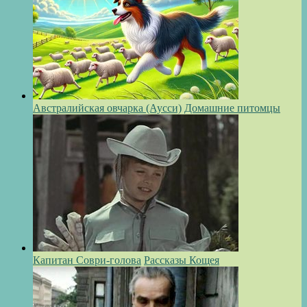
Австралийская овчарка (Аусси)
Домашние питомцы
Капитан Соври-голова
Рассказы Кощея