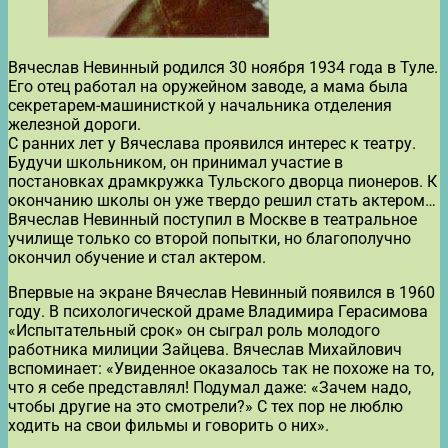
Вячеслав Невинный родился 30 ноября 1934 года в Туле.
Его отец работал на оружейном заводе, а мама была
секретарем-машинисткой у начальника отделения
железной дороги.
С ранних лет у Вячеслава проявился интерес к театру.
Будучи школьником, он принимал участие в
постановках драмкружка Тульского дворца пионеров. К
окончанию школы он уже твердо решил стать актером…
Вячеслав Невинный поступил в Москве в театральное
училище только со второй попытки, но благополучно
окончил обучение и стал актером.
Впервые на экране Вячеслав Невинный появился в 1960
году. В психологической драме Владимира Герасимова
«Испытательный срок» он сыграл роль молодого
работника милиции Зайцева. Вячеслав Михайлович
вспоминает: «Увиденное оказалось так не похоже на то,
что я себе представлял! Подумал даже: «Зачем надо,
чтобы другие на это смотрели?» С тех пор не люблю
ходить на свои фильмы и говорить о них».