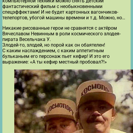
компьютерной техники можно снять детский
фантастический фильм с необыкновенными
спецэффектами! И не будет картонных вагончиков-
телепортов, убогой машины времени и т.д. Можно, но…
Никакие рисованные герои не сравнятся с актёром
Вячеславом Невинным в роли космического злодея-
пирата Весельчака У.
Злодей-то, злодей, но порой как он обаятелен!
С каким наслаждением, с каким аппетитным
бульканьем его персонаж пьет кефир! И это его
выражение: «А ты кефир местный пробовал?!»