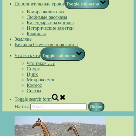
Дополнительные уроки
Toggle sub-menu
В мире животных
Любимые рассказы
Календарь праздников
Исторические заметки
Комиксы
Земляне
Великая Отечественная война
Что есть что
Toggle sub-menu
Что такое …?
Спорт
Цирк
Микрокосмос
Космос
Союзы
Toggle search form
Найти: