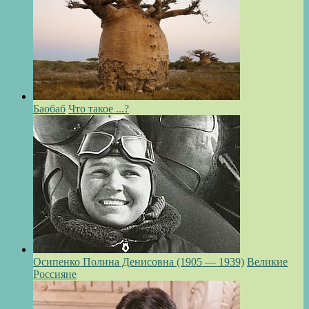
Баобаб
Что такое ...?
Осипенко Полина Денисовна (1905 — 1939)
Великие
Россияне