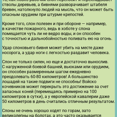
стволы деревьев, а бивнями разворачивает штабеля
бревен, натолкнуло людей на мысль, что он может быть
опасным орудием при штурме крепостей.
Кроме того, слон полезен и при обороне — например,
в качестве пожарного, ведь в хоботе у слона
помещается чуть ли не ведро воды, и он способен
с точностью и дальнобойностью поливать ею на огонь.
Удар слоновьего бивня может убить на месте даже
носорога, а удар ноги с легкостью раздавит человека.
Слон не только силен, но еще и достаточно вынослив.
С нагруженной боевой башней, вьюками или орудием,
он способен размеренным шагом ежедневно
преодолевать 60-80 километров! А большинство
лошадей на такие подвиги не способны! Войско
кочевников может перекрыть это достижение за счет
запасных коней (перемещаясь примерно на 100
километров в сутки), а у европейской кавалерии даже
50 километров в день считались отличным результатом.
Слоны не очень хорошо ходят по горам, зато
великолепны на болотах, а это часто оказывается