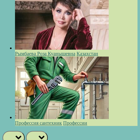
Рымбаева Роза Куанышевна
Казахстан
Профессия сантехник
Профессии
prev
next