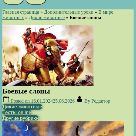
Главная страница
»
Дополнительные уроки
»
В мире
животных
»
Дикие животные
»
Боевые слоны
Боевые слоны
Posted on
16.01.2024
25.06.2026
By
Редактор
Дикие животные
Тесты online
Другие рубрики