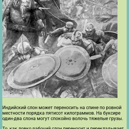
Индийский слон может переносить на спине по ровной
местности порядка пятисот килограммов. На буксире
один-два слона могут спокойно волочь тяжелые грузы.
То, как ловко рабочий слон переносит и перекладывает