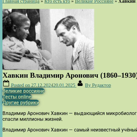
Главная страница
»
Кто есть кто
»
Великие Россияне
»
Хавкин 
Хавкин Владимир Аронович (1860–1930
Posted on
27.12.2024
20.01.2025
By
Редактор
Великие россияне
Тесты online
Другие рубрики
Владимир Аронович Хавкин — выдающийся микробиолог и
спасли миллионы жизней.
Владимир Аронович Хавкин — самый неизвестный учёный