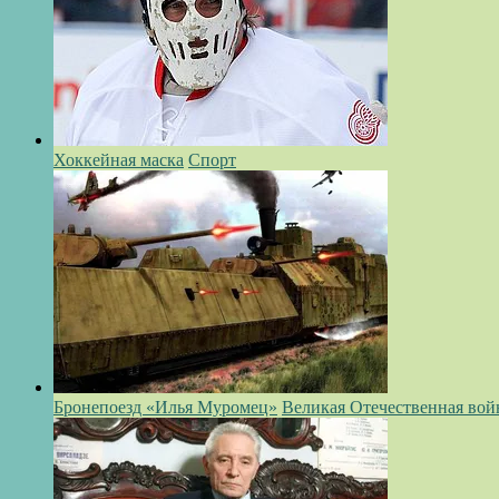
Хоккейная маска
Спорт
Бронепоезд «Илья Муромец»
Великая Отечественная вой