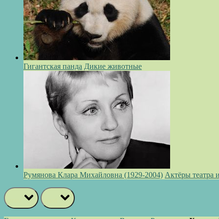
Гигантская панда
Дикие животные
Румянова Клара Михайловна (1929-2004)
Актёры театра 
prev
next