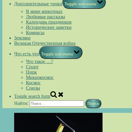
Дополнительные уроки
Toggle sub-menu
В мире животных
Любимые рассказы
Календарь праздников
Исторические заметки
Комиксы
Земляне
Великая Отечественная война
Что есть что
Toggle sub-menu
Что такое …?
Спорт
Цирк
Микрокосмос
Космос
Союзы
Toggle search form
Найти: