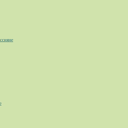
ссияне
е