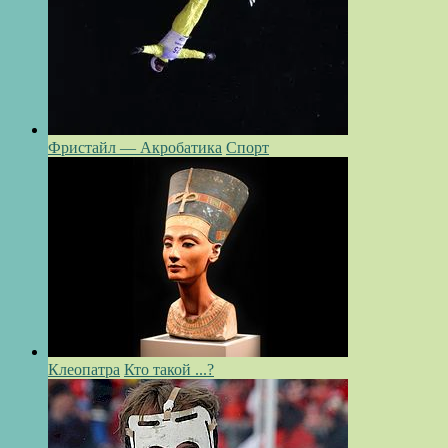
Фристайл — Акробатика
Спорт
Клеопатра
Кто такой ...?