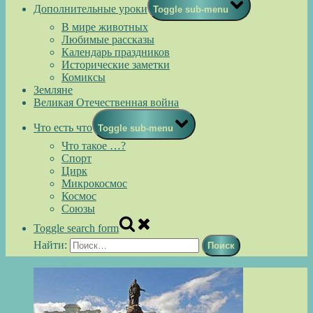
Дополнительные уроки
Toggle sub-menu
В мире животных
Любимые рассказы
Календарь праздников
Исторические заметки
Комиксы
Земляне
Великая Отечественная война
Что есть что
Toggle sub-menu
Что такое …?
Спорт
Цирк
Микрокосмос
Космос
Союзы
Toggle search form
Найти: