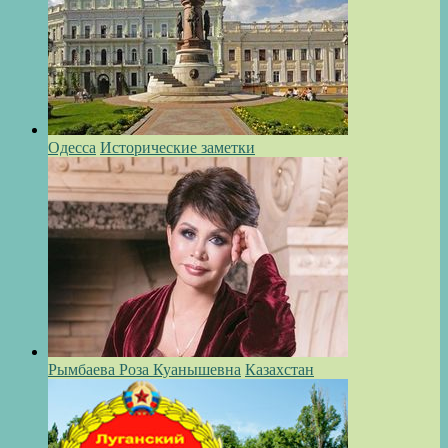
Одесса
Исторические заметки
Рымбаева Роза Куанышевна
Казахстан