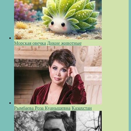
Морская овечка
Дикие животные
Рымбаева Роза Куанышевна
Казахстан