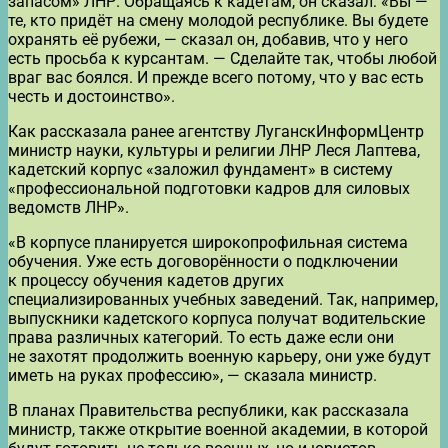
запасом» ЛНР. Обращаясь к кадетам, он сказал: «Вы —
те, кто придёт на смену молодой республике. Вы будете
охранять её рубежи, — сказал он, добавив, что у него
есть просьба к курсантам. — Сделайте так, чтобы любой
враг вас боялся. И прежде всего потому, что у вас есть
честь и достоинство».
Как рассказала ранее агентству ЛуганскИнформЦентр
министр науки, культуры и религии ЛНР Леся Лаптева,
кадетский корпус «заложил фундамент» в систему
«профессиональной подготовки кадров для силовых
ведомств ЛНР».
«В корпусе планируется широкопрофильная система
обучения. Уже есть договорённости о подключении
к процессу обучения кадетов других
специализированных учебных заведений. Так, например,
выпускники кадетского корпуса получат водительские
права различных категорий. То есть даже если они
не захотят продолжить военную карьеру, они уже будут
иметь на руках профессию», — сказала министр.
В планах Правительства республики, как рассказала
министр, также открытие военной академии, в которой