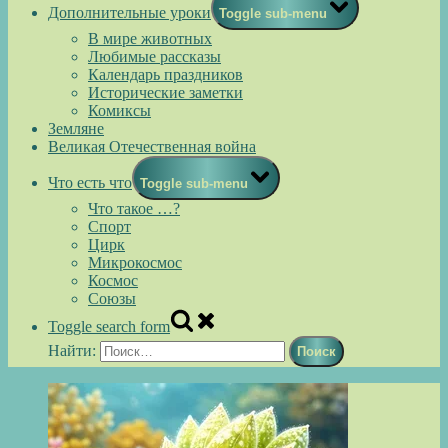
Дополнительные уроки
Toggle sub-menu
В мире животных
Любимые рассказы
Календарь праздников
Исторические заметки
Комиксы
Земляне
Великая Отечественная война
Что есть что
Toggle sub-menu
Что такое …?
Спорт
Цирк
Микрокосмос
Космос
Союзы
Toggle search form
Найти: