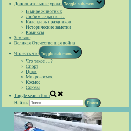
Дополнительные уроки
Toggle sub-menu
В мире животных
Любимые рассказы
Календарь праздников
Исторические заметки
Комиксы
Земляне
Великая Отечественная война
Что есть что
Toggle sub-menu
Что такое …?
Спорт
Цирк
Микрокосмос
Космос
Союзы
Toggle search form
Найти: