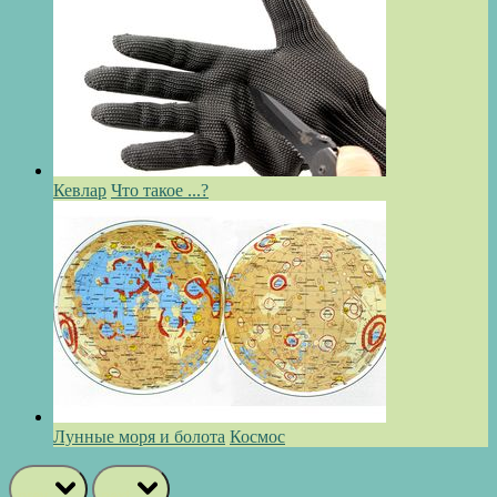
Кевлар
Что такое ...?
Лунные моря и болота
Космос
prev
next