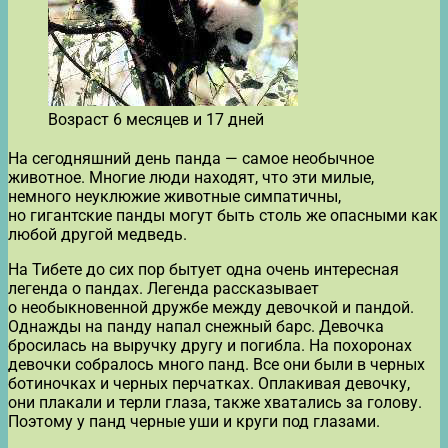
Возраст 6 месяцев и 17 дней
На сегодняшний день панда — самое необычное
животное. Многие люди находят, что эти милые,
немного неуклюжие животные симпатичны,
но гигантские панды могут быть столь же опасными как
любой другой медведь.
На Тибете до сих пор бытует одна очень интересная
легенда о пандах. Легенда рассказывает
о необыкновенной дружбе между девочкой и пандой.
Однажды на панду напал снежный барс. Девочка
бросилась на выручку другу и погибла. На похоронах
девочки собралось много панд. Все они были в черных
ботиночках и черных перчатках. Оплакивая девочку,
они плакали и терли глаза, также хватались за голову.
Поэтому у панд черные уши и круги под глазами.