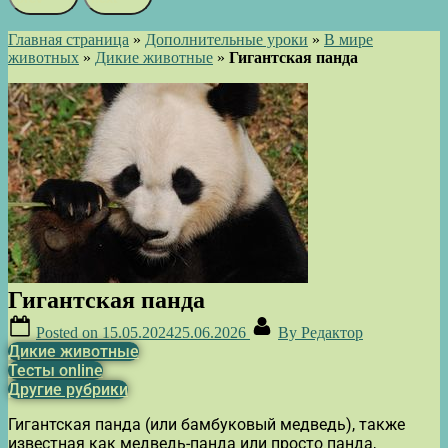
Главная страница
»
Дополнительные уроки
»
В мире
животных
»
Дикие животные
»
Гигантская панда
Гигантская панда
Posted on
15.05.2024
25.06.2026
By
Редактор
Дикие животные
Тесты online
Другие рубрики
Гигантская панда (или бамбуковый медведь), также
известная как медведь-панда или просто панда,