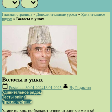
prev
next
Главная страница
»
Дополнительные уроки
»
Удивительное
рядом
»
Волосы в ушах
Волосы в ушах
Posted on
30.01.2024
18.01.2025
By
Редактор
Удивительное рядом
Тесты online
Другие рубрики
Удивительно, но бывают очень странные мечты!