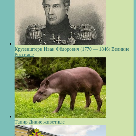
Крузенштерн Иван Фёдорович (1770 — 1846)
Великие
Россияне
Тапир
Дикие животные