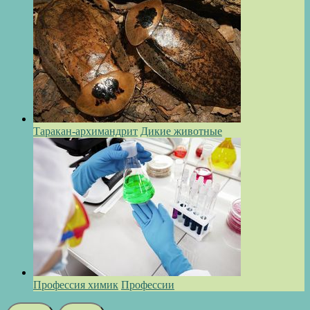
Таракан-архимандрит
Дикие животные
Профессия химик
Профессии