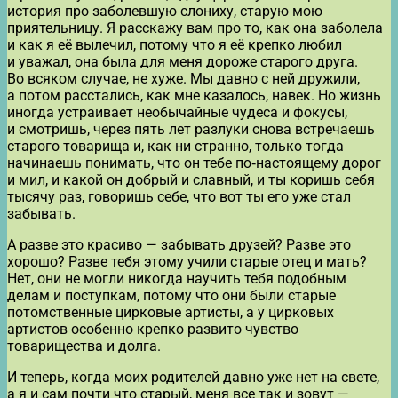
история про заболевшую слониху, старую мою
приятельницу. Я расскажу вам про то, как она заболела
и как я её вылечил, потому что я её крепко любил
и уважал, она была для меня дороже старого друга.
Во всяком случае, не хуже. Мы давно с ней дружили,
а потом расстались, как мне казалось, навек. Но жизнь
иногда устраивает необычайные чудеса и фокусы,
и смотришь, через пять лет разлуки снова встречаешь
старого товарища и, как ни странно, только тогда
начинаешь понимать, что он тебе по‑настоящему дорог
и мил, и какой он добрый и славный, и ты коришь себя
тысячу раз, говоришь себе, что вот ты его уже стал
забывать.
А разве это красиво — забывать друзей? Разве это
хорошо? Разве тебя этому учили старые отец и мать?
Нет, они не могли никогда научить тебя подобным
делам и поступкам, потому что они были старые
потомственные цирковые артисты, а у цирковых
артистов особенно крепко развито чувство
товарищества и долга.
И теперь, когда моих родителей давно уже нет на свете,
а я и сам почти что старый, меня все так и зовут —