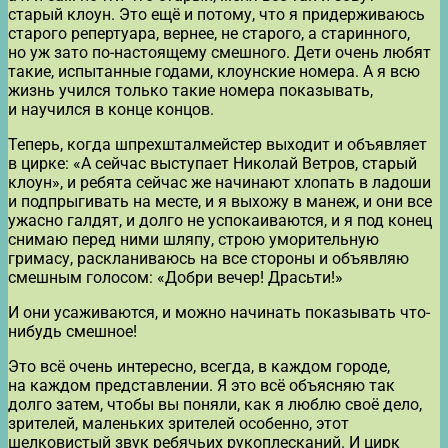
старый клоун. Это ещё и потому, что я придерживаюсь
старого репертуара, вернее, не старого, а старинного,
но уж зато по-настоящему смешного. Дети очень любят
такие, испытанные годами, клоунские номера. А я всю
жизнь учился только такие номера показывать,
и научился в конце концов.
Теперь, когда шпрехшталмейстер выходит и объявляет
в цирке: «А сейчас выступает Николай Ветров, старый
клоун», и ребята сейчас же начинают хлопать в ладоши
и подпрыгивать на месте, и я выхожу в манеж, и они все
ужасно галдят, и долго не успокаиваются, и я под конец
снимаю перед ними шляпу, строю уморительную
гримасу, раскланиваюсь на все стороны и объявляю
смешным голосом: «Добри вечер! Драсьти!»
И они усаживаются, и можно начинать показывать что-
нибудь смешное!
Это всё очень интересно, всегда, в каждом городе,
на каждом представлении. Я это всё объясняю так
долго затем, чтобы вы поняли, как я люблю своё дело,
зрителей, маленьких зрителей особенно, этот
шелковистый звук ребячьих рукоплесканий. И цирк