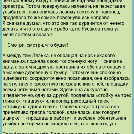
центральному входу с повисшей над ним площадкой
оркестра. Потом повернулась налево и, не переставая
улыбаться, поклонилась левому сектору и, наконец,
проделала то же самое, повернувшись направо.
Я сначала думал, что это она так дурачится от нечего
делать и что это ещё не работа, но Русаков толкнул
меня локтем и сказал:
— Смотри, смотри, что будет!
А между тем Лялька, не обращая на нас никакого
внимания, подняла свою толстенную ногу — сначала
одну, а затем и другую, поставила их обе на стоявшую
в манеже деревянную тумбу. Потом очень спокойно
и деловито, сосредоточенно посапывая, она взобралась
на эту, такую крохотную по сравнению с ней, площадку
всеми четырьмя ногами. Здесь она аккуратно
и педантично, одну за другой, проделала «стойку на трёх
точках», «на двух» и, наконец, рекордный трюк —
«стойку на одной точке». После каждого трюка она
приветливо трясла головой, кланялась, как говорят
в цирке — «продавала работу», и весёлая, обаятельная
улыбка всё время не сходила с её, так сказать, уст.