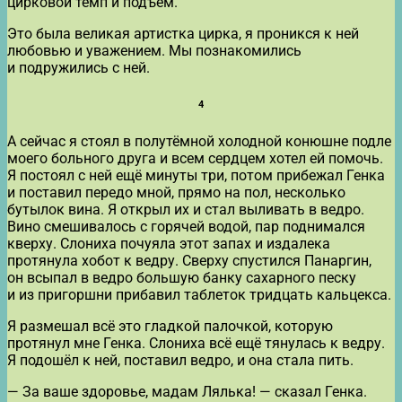
цирковой темп и подъём.
Это была великая артистка цирка, я проникся к ней
любовью и уважением. Мы познакомились
и подружились с ней.
4
А сейчас я стоял в полутёмной холодной конюшне подле
моего больного друга и всем сердцем хотел ей помочь.
Я постоял с ней ещё минуты три, потом прибежал Генка
и поставил передо мной, прямо на пол, несколько
бутылок вина. Я открыл их и стал выливать в ведро.
Вино смешивалось с горячей водой, пар поднимался
кверху. Слониха почуяла этот запах и издалека
протянула хобот к ведру. Сверху спустился Панаргин,
он всыпал в ведро большую банку сахарного песку
и из пригоршни прибавил таблеток тридцать кальцекса.
Я размешал всё это гладкой палочкой, которую
протянул мне Генка. Слониха всё ещё тянулась к ведру.
Я подошёл к ней, поставил ведро, и она стала пить.
— За ваше здоровье, мадам Лялька! — сказал Генка.