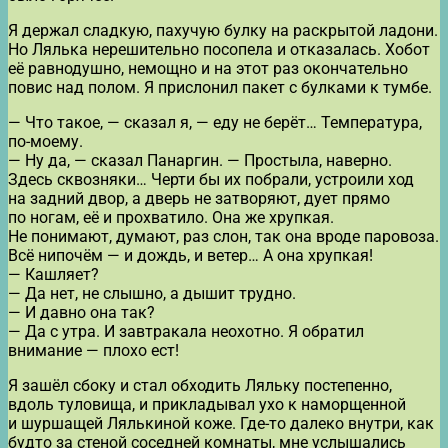
Я держал сладкую, пахучую булку на раскрытой ладони.
Но Лялька нерешительно посопела и отказалась. Хобот
её равнодушно, немощно и на этот раз окончательно
повис над полом. Я прислонил пакет с булками к тумбе.
— Что такое, — сказал я, — еду не берёт… Температура,
по-моему.
— Ну да, — сказал Панаргин. — Простыла, наверно.
Здесь сквозняки… Черти бы их побрали, устроили ход
на задний двор, а дверь не затворяют, дует прямо
по ногам, её и прохватило. Она же хрупкая.
Не понимают, думают, раз слон, так она вроде паровоза.
Всё нипочём — и дождь, и ветер… А она хрупкая!
— Кашляет?
— Да нет, не слышно, а дышит трудно.
— И давно она так?
— Да с утра. И завтракала неохотно. Я обратил
внимание — плохо ест!
Я зашёл сбоку и стал обходить Ляльку постепенно,
вдоль туловища, и прикладывал ухо к наморщенной
и шуршащей Лялькиной коже. Где-то далеко внутри, как
будто за стеной соседней комнаты, мне услышались