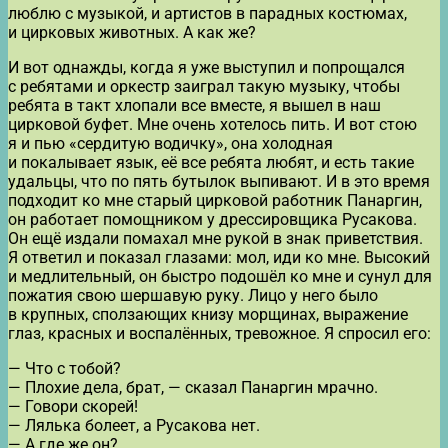
люблю с музыкой, и артистов в парадных костюмах,
и цирковых животных. А как же?
И вот однажды, когда я уже выступил и попрощался
с ребятами и оркестр заиграл такую музыку, чтобы
ребята в такт хлопали все вместе, я вышел в наш
цирковой буфет. Мне очень хотелось пить. И вот стою
я и пью «сердитую водичку», она холодная
и покалывает язык, её все ребята любят, и есть такие
удальцы, что по пять бутылок выпивают. И в это время
подходит ко мне старый цирковой работник Панаргин,
он работает помощником у дрессировщика Русакова.
Он ещё издали помахал мне рукой в знак приветствия.
Я ответил и показал глазами: мол, иди ко мне. Высокий
и медлительный, он быстро подошёл ко мне и сунул для
пожатия свою шершавую руку. Лицо у него было
в крупных, сползающих книзу морщинах, выражение
глаз, красных и воспалённых, тревожное. Я спросил его:
— Что с тобой?
— Плохие дела, брат, — сказал Панаргин мрачно.
— Говори скорей!
— Лялька болеет, а Русакова нет.
— А где же он?