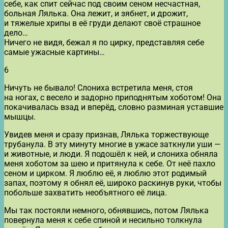
себе, как спит сейчас под своим сеном несчастная,
больная Лялька. Она лежит, и зябнет, и дрожит,
и тяжелые хрипы в её груди делают своё страшное
дело…
Ничего не видя, бежал я по цирку, представляя себе
самые ужасные картины…
6
Ничуть не бывало! Слониха встретила меня, стоя
на ногах, с весело и задорно приподнятым хоботом! Она
покачивалась взад и вперёд, словно разминая уставшие
мышцы.
Увидев меня и сразу признав, Лялька торжествующе
трубанула. В эту минуту многие в ужасе заткнули уши —
и животные, и люди. Я подошёл к ней, и слониха обняла
меня хоботом за шею и притянула к себе. От неё пахло
сеном и цирком. Я люблю её, я люблю этот родимый
запах, поэтому я обнял её, широко раскинув руки, чтобы
побольше захватить необъятного её лица.
Мы так постояли немного, обнявшись, потом Лялька
повернула меня к себе спиной и несильно толкнула