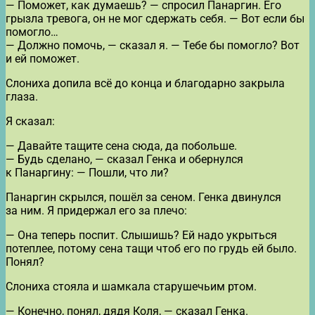
— Поможет, как думаешь? — спросил Панаргин. Его
грызла тревога, он не мог сдержать себя. — Вот если бы
помогло…
— Должно помочь, — сказал я. — Тебе бы помогло? Вот
и ей поможет.
Слониха допила всё до конца и благодарно закрыла
глаза.
Я сказал:
— Давайте тащите сена сюда, да побольше.
— Будь сделано, — сказал Генка и обернулся
к Панаргину: — Пошли, что ли?
Панаргин скрылся, пошёл за сеном. Генка двинулся
за ним. Я придержал его за плечо:
— Она теперь поспит. Слышишь? Ей надо укрыться
потеплее, потому сена тащи чтоб его по грудь ей было.
Понял?
Слониха стояла и шамкала старушечьим ртом.
— Конечно, понял, дядя Коля, — сказал Генка.