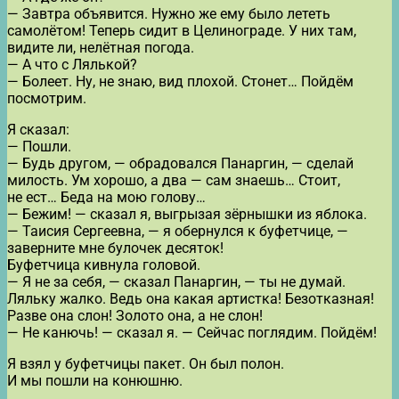
— Завтра объявится. Нужно же ему было лететь
самолётом! Теперь сидит в Целинограде. У них там,
видите ли, нелётная погода.
— А что с Лялькой?
— Болеет. Ну, не знаю, вид плохой. Стонет… Пойдём
посмотрим.
Я сказал:
— Пошли.
— Будь другом, — обрадовался Панаргин, — сделай
милость. Ум хорошо, а два — сам знаешь… Стоит,
не ест… Беда на мою голову…
— Бежим! — сказал я, выгрызая зёрнышки из яблока.
— Таисия Сергеевна, — я обернулся к буфетчице, —
заверните мне булочек десяток!
Буфетчица кивнула головой.
— Я не за себя, — сказал Панаргин, — ты не думай.
Ляльку жалко. Ведь она какая артистка! Безотказная!
Разве она слон! Золото она, а не слон!
— Не канючь! — сказал я. — Сейчас поглядим. Пойдём!
Я взял у буфетчицы пакет. Он был полон.
И мы пошли на конюшню.