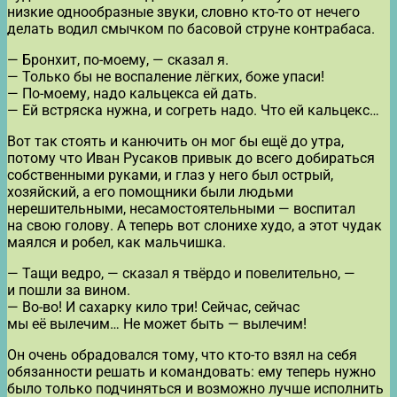
низкие однообразные звуки, словно кто-то от нечего
делать водил смычком по басовой струне контрабаса.
— Бронхит, по-моему, — сказал я.
— Только бы не воспаление лёгких, боже упаси!
— По-моему, надо кальцекса ей дать.
— Ей встряска нужна, и согреть надо. Что ей кальцекс…
Вот так стоять и канючить он мог бы ещё до утра,
потому что Иван Русаков привык до всего добираться
собственными руками, и глаз у него был острый,
хозяйский, а его помощники были людьми
нерешительными, несамостоятельными — воспитал
на свою голову. А теперь вот слонихе худо, а этот чудак
маялся и робел, как мальчишка.
— Тащи ведро, — сказал я твёрдо и повелительно, —
и пошли за вином.
— Во-во! И сахарку кило три! Сейчас, сейчас
мы её вылечим… Не может быть — вылечим!
Он очень обрадовался тому, что кто-то взял на себя
обязанности решать и командовать: ему теперь нужно
было только подчиняться и возможно лучше исполнить