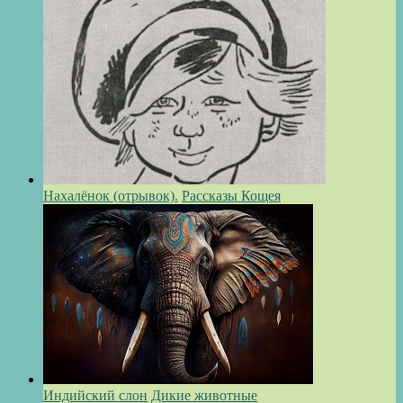
Нахалёнок (отрывок).
Рассказы Кощея
Индийский слон
Дикие животные