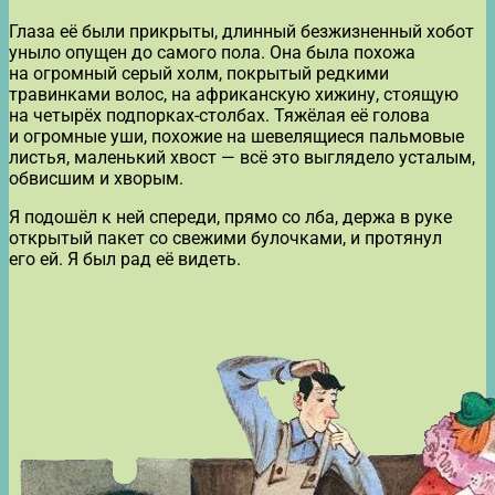
Глаза её были прикрыты, длинный безжизненный хобот
уныло опущен до самого пола. Она была похожа
на огромный серый холм, покрытый редкими
травинками волос, на африканскую хижину, стоящую
на четырёх подпорках-столбах. Тяжёлая её голова
и огромные уши, похожие на шевелящиеся пальмовые
листья, маленький хвост — всё это выглядело усталым,
обвисшим и хворым.
Я подошёл к ней спереди, прямо со лба, держа в руке
открытый пакет со свежими булочками, и протянул
его ей. Я был рад её видеть.