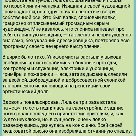
Поработав на тумбе, Лялька сошла наземь и пошла
по первой линии манежа. Изящная в своей чудовищной
громоздкости, она вдруг начала вертеться вокруг
собственной оси. Это был вальс, слоновый вальс,
грациозно отплясываемый громадным серым
чудовищем. Мне казалось, что слониха напевает про
себя старинную мелодию, — так легко и непринуждённо
она сама, без указаний дрессировщика, повторяла всю
программу своего вечернего выступления.
В цирке было тихо. Униформисты застыли у выхода,
свободные артисты набились в боковые проходы,
контролёры и служащие, электрики и уборщицы,
гримёры и пожарники — все, затаив дыхание, следили
за весёлой, добродушной и добросовестной слонихой,
так прилежно исполняющей на репетиции свой
артистический долг.
Вдоволь повальсировав. Лялька три раза встала
на «оф», то есть поднялась на свои стройные задние
ноги в знак последнего приветствия зрителям, и, как
будто неуклюже, но, в сущности, очень ловко
развернувшись, двинулась на конюшню. Всей своей
мешковатой рысью она изображала отчаянную спешку,