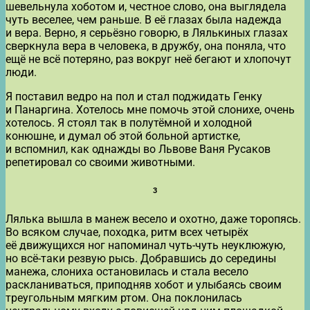
шевельнула хоботом и, честное слово, она выглядела
чуть веселее, чем раньше. В её глазах была надежда
и вера. Верно, я серьёзно говорю, в Лялькиных глазах
сверкнула вера в человека, в дружбу, она поняла, что
ещё не всё потеряно, раз вокруг неё бегают и хлопочут
люди.
Я поставил ведро на пол и стал поджидать Генку
и Панаргина. Хотелось мне помочь этой слонихе, очень
хотелось. Я стоял так в полутёмной и холодной
конюшне, и думал об этой больной артистке,
и вспомнил, как однажды во Львове Ваня Русаков
репетировал со своими животными.
3
Лялька вышла в манеж весело и охотно, даже торопясь.
Во всяком случае, походка, ритм всех четырёх
её движущихся ног напоминал чуть-чуть неуклюжую,
но всё-таки резвую рысь. Добравшись до середины
манежа, слониха остановилась и стала весело
раскланиваться, приподняв хобот и улыбаясь своим
треугольным мягким ртом. Она поклонилась