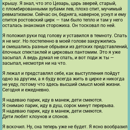
крышу. Я знал, что это Цезарь, царь зверей, старый,
с пломбированными зубами лев, плохо спит, мучимый
ревматизмом. Сейчас он, бедняга, наверное, уснул и ему
спится ростовский цирк — там было тепло и там у него
осталась знакомая сторожиха. Он тосковал по ней.
Я положил руки под голову и уставился в темноту. Спать
я не мог. Но постепенно в моей голове закружились
и смешались разные обрывки из детских представлений,
ёлочных спектаклей и цирковых пантомим. Это я уже
засыпал. А ведь думал не спать, и вот поди ж ты —
засыпал, несмотря ни на что.
Я лежал и представлял себе, как выступления пойдут
одно за другим, а я буду всегда жить в цирке и никогда
не уеду, потому что здесь высший смысл моей жизни.
Сегодня и ежедневно.
Я надеваю парик, иду в манеж, дети смеются.
Я снимаю парик, иду в душ, сорок минут перерыва.
Я надеваю парик, иду в манеж, дети смеются.
Дети любят клоунов и слонов.
Я вскочил. Ну, сна теперь уже не будет. Я ясно вообразил