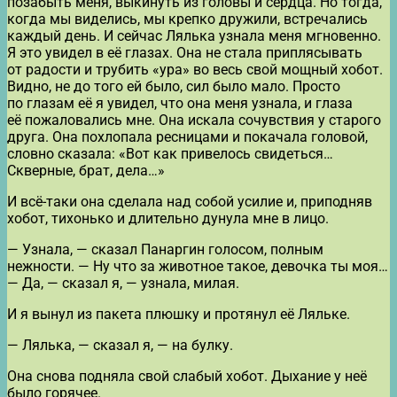
позабыть меня, выкинуть из головы и сердца. Но тогда,
когда мы виделись, мы крепко дружили, встречались
каждый день. И сейчас Лялька узнала меня мгновенно.
Я это увидел в её глазах. Она не стала приплясывать
от радости и трубить «ура» во весь свой мощный хобот.
Видно, не до того ей было, сил было мало. Просто
по глазам её я увидел, что она меня узнала, и глаза
её пожаловались мне. Она искала сочувствия у старого
друга. Она похлопала ресницами и покачала головой,
словно сказала: «Вот как привелось свидеться…
Скверные, брат, дела…»
И всё-таки она сделала над собой усилие и, приподняв
хобот, тихонько и длительно дунула мне в лицо.
— Узнала, — сказал Панаргин голосом, полным
нежности. — Ну что за животное такое, девочка ты моя…
— Да, — сказал я, — узнала, милая.
И я вынул из пакета плюшку и протянул её Ляльке.
— Лялька, — сказал я, — на булку.
Она снова подняла свой слабый хобот. Дыхание у неё
было горячее.