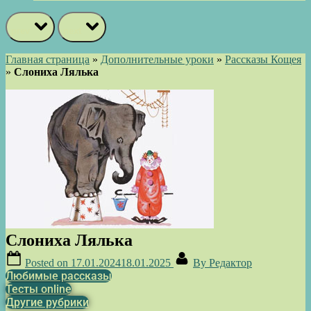
prev
next
Главная страница
»
Дополнительные уроки
»
Рассказы Кощея
»
Слониха Лялька
Слониха Лялька
Posted on
17.01.2024
18.01.2025
By
Редактор
Любимые рассказы
Тесты online
Другие рубрики