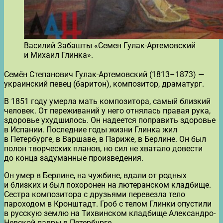
Василий Забашты «Семен Гулак-Артемовский
и Михаил Глинка».
Семён Степанович Гулак-Артемовский (1813–1873) —
украинский певец (баритон), композитор, драматург.
В 1851 году умерла мать композитора, самый близкий
человек. От переживаний у него отнялась правая рука,
здоровье ухудшилось. Он надеется поправить здоровье
в Испании. Последние годы жизни Глинка жил
в Петербурге, в Варшаве, в Париже, в Берлине. Он был
полон творческих планов, но сил не хватало довести
до конца задуманные произведения.
Он умер в Берлине, на чужбине, вдали от родных
и близких и был похоронен на лютеранском кладбище.
Сестра композитора с друзьями перевезла тело
пароходом в Кронштадт. Гроб с телом Глинки опустили
в русскую землю на Тихвинском кладбище Александро-
Невской лавры в Петербурге.