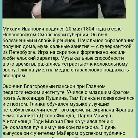
Михаил Иванович родился 20 мая 1804 года в селе
Новоспасском Смоленской губернии. Он был
болезненный и слабый ребенок. Начальное образование
получил дома, музыкальные занятия — с гувернанткой
из Петербурга. Игра на скрипке и фортепиано носили
любительский характер. Музыкальные способности
в это время выражались «страстью» к колокольному
звону. Глинка умел на медных тазах ловко подражать
звонарям.
Окончил Благородный пансион при Главном
педагогическом институте. Учился с младшим братом
поэта Александра Пушкина. Там Глинка и познакомился
и с поэтом. Глинка обучался музыке у лучших
петербургских учителей того времени: скрипача Франца
Бема, пианиста Джона Фильда, Шарля Майера.
У итальянца Тоди Михаил Глинка учился пению.
Он оказался лучшим учеником пансиона. В день
выпуска он с учителем Майером с успехом публично