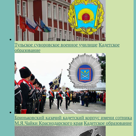
Тульское суворовское военное училище
Кадетское
образование
Бриньковский казачий кадетский корпус имени сотника
М.Я.Чайки Краснодарского края
Кадетское образование