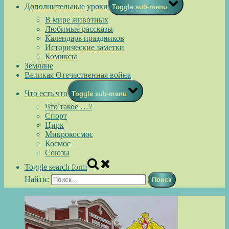
Дополнительные уроки
Toggle sub-menu
В мире животных
Любимые рассказы
Календарь праздников
Исторические заметки
Комиксы
Земляне
Великая Отечественная война
Что есть что
Toggle sub-menu
Что такое …?
Спорт
Цирк
Микрокосмос
Космос
Союзы
Toggle search form
Найти: