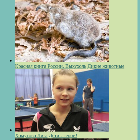
Красная книга России. Выхухоль
Дикие животные
Хомутова Лиза
Дети - герои!