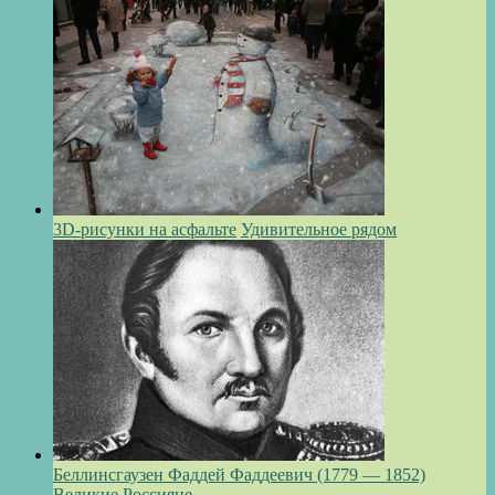
3D-рисунки на асфальте
Удивительное рядом
Беллинсгаузен Фаддей Фаддеевич (1779 — 1852)
Великие Россияне