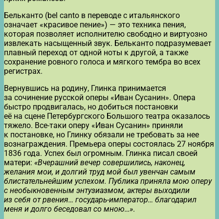
Бельканто (bel canto в переводе с итальянского
означает «красивое пение») — это техника пения,
которая позволяет исполнителю свободно и виртуозно
извлекать насыщенный звук. Бельканто подразумевает
плавный переход от одной ноты к другой, а также
сохранение ровного голоса и мягкого тембра во всех
регистрах.
Вернувшись на родину, Глинка принимается
за сочинение русской оперы «Иван Сусанин». Опера
быстро продвигалась, но добиться постановки
её на сцене Петербургского Большого театра оказалось
тяжело. Все-таки оперу «Иван Сусанин» приняли
к постановке, но Глинку обязали не требовать за нее
вознаграждения. Премьера оперы состоялась 27 ноября
1836 года. Успех был огромным. Глинка писал своей
матери:
«Вчерашний вечер совершились, наконец,
желания мои, и долгий труд мой был увенчан самым
блистательнейшим успехом. Публика приняла мою оперу
с необыкновенным энтузиазмом, актеры выходили
из себя от рвения… государь-император… благодарил
меня и долго беседовал со мною…»
.