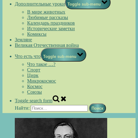
Дополнительные уроки
Toggle sub-menu
В мире животных
Любимые рассказы
Календарь праздников
Исторические заметки
Комиксы
Земляне
Великая Отечественная война
Что есть что
Toggle sub-menu
Что такое …?
Спорт
Цирк
Микрокосмос
Космос
Союзы
Toggle search form
Найти: