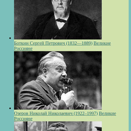
Боткин Сергей Петрович (1832—1889)
Великие
Россияне
Озеров Николай Николаевич (1922–1997)
Великие
Россияне