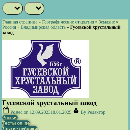
prev
next
Главная страница
»
Географические открытия
»
Земляне
»
Россия
»
Владимирская область
»
Гусевской хрустальный
завод
Гусевской хрустальный завод
Posted on
12.09.2023
18.01.2025
By
Редактор
Россия
Тесты online
Другие рубрики