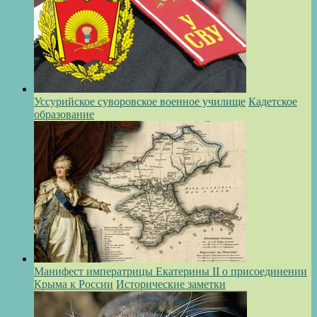
Уссурийское суворовское военное училище
Кадетское
образование
Манифест императрицы Екатерины II о присоединении
Крыма к России
Исторические заметки