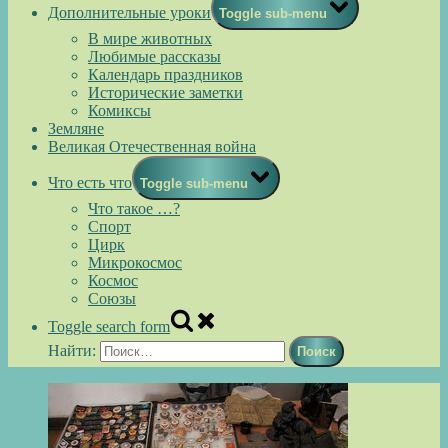
Дополнительные уроки
Toggle sub-menu
В мире животных
Любимые рассказы
Календарь праздников
Исторические заметки
Комиксы
Земляне
Великая Отечественная война
Что есть что
Toggle sub-menu
Что такое …?
Спорт
Цирк
Микрокосмос
Космос
Союзы
Toggle search form
Найти: