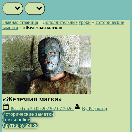
prev
next
Главная страница
»
Дополнительные уроки
»
Исторические
заметки
»
«Железная маска»
«Железная маска»
Posted on
29.09.2023
02.07.2026
By
Редактор
Исторические заметки
Тесты online
Другие рубрики