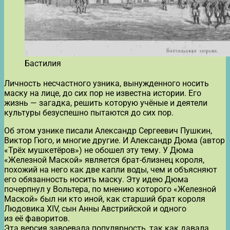
Бастилия
Личность несчастного узника, вынужденного носить
маску на лице, до сих пор не известна истории. Его
жизнь — загадка, решить которую учёные и деятели
культуры безуспешно пытаются до сих пор.
Об этом узнике писали Александр Сергеевич Пушкин,
Виктор Гюго, и многие другие. И Александр Дюма (автор
«Трёх мушкетёров») не обошел эту тему. У Дюма
«Железной Маской» является брат-близнец короля,
похожий на него как две капли воды, чем и объясняют
его обязанность носить маску. Эту идею Дюма
почерпнул у Вольтера, по мнению которого «Железной
Маской» был ни кто иной, как старший брат короля
Людовика XIV, сын Анны Австрийской и одного
из её фаворитов.
Эта версия завоевала популярность, так как давала