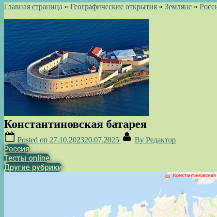
Главная страница
»
Географические открытия
»
Земляне
»
Росс
Константиновская батарея
Posted on
27.10.2023
20.07.2025
By
Редактор
Россия
Тесты online
Другие рубрики