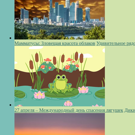
Мамматусы: Зловещая красота облаков
Удивительное ряд
27 апреля – Международный день спасения лягушек
Дики