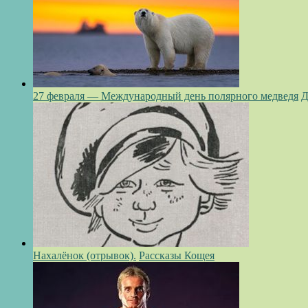
27 февраля — Международный день полярного медведя
Д
Нахалёнок (отрывок).
Рассказы Кощея