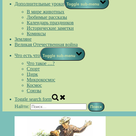
Дополнительные уроки
Toggle sub-menu
В мире животных
Любимые рассказы
Календарь праздников
Исторические заметки
Комиксы
Земляне
Великая Отечественная война
Что есть что
Toggle sub-menu
Что такое …?
Спорт
Цирк
Микрокосмос
Космос
Союзы
Toggle search form
Найти: