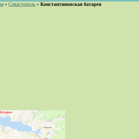
ия
»
Севастополь
»
Константиновская батарея