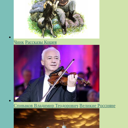
Чинк
Рассказы Кощея
Спиваков Владимир Теодорович
Великие Россияне