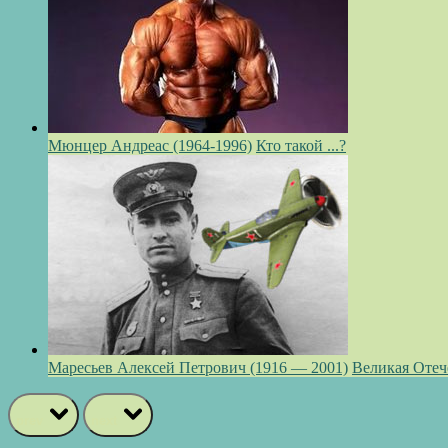
Мюнцер Андреас (1964-1996)
Кто такой ...?
Маресьев Алексей Петрович (1916 — 2001)
Великая Отеч
prev
next