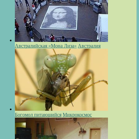
Австралийская «Мона Лиза»
Австралия
Богомол питающийся
Микрокосмос