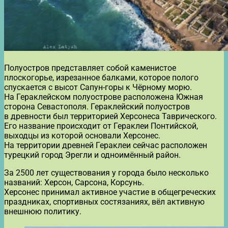
Полуостров представляет собой каменистое
плоскогорье, изрезанное балками, которое полого
спускается с высот Сапун-горы к Чёрному морю.
На Гераклейском полуострове расположена Южная
сторона Севастополя. Гераклейский полуостров
в древности был территорией Херсонеса Таврического.
Его название происходит от Гераклеи Понтийской,
выходцы из которой основали Херсонес.
На территории древней Гераклеи сейчас расположен
турецкий город Эрегли и одноимённый район.
За 2500 лет существования у города было несколько
названий: Херсон, Сарсона, Корсунь.
Херсонес принимал активное участие в общегреческих
праздниках, спортивных состязаниях, вёл активную
внешнюю политику.