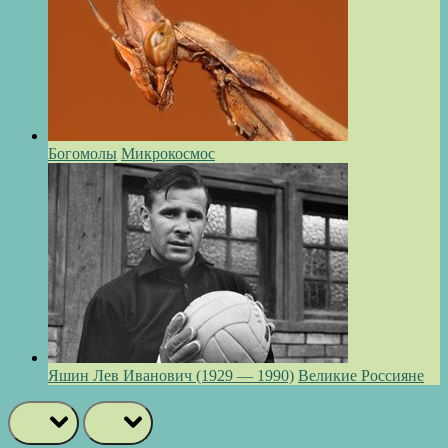
Богомолы
Микрокосмос
Яшин Лев Иванович (1929 — 1990)
Великие Россияне
prev
next