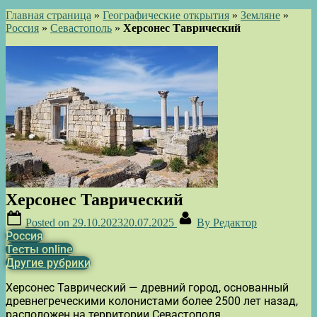
Главная страница
»
Географические открытия
»
Земляне
»
Россия
»
Севастополь
»
Херсонес Таврический
Херсонес Таврический
Posted on
29.10.2023
20.07.2025
By
Редактор
Россия
Тесты online
Другие рубрики
Херсонес Таврический — древний город, основанный
древнегреческими колонистами более 2500 лет назад,
расположен на территории Севастополя.