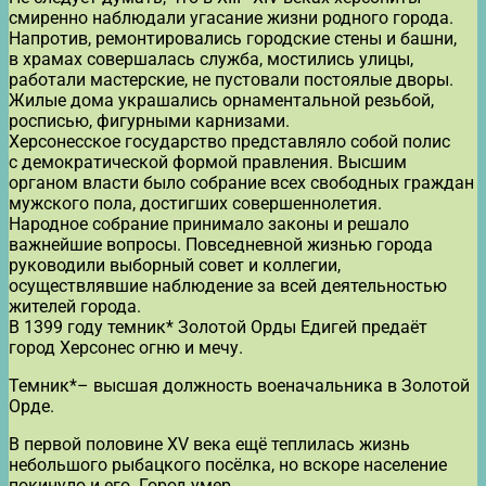
смиренно наблюдали угасание жизни родного города.
Напротив, ремонтировались городские стены и башни,
в храмах совершалась служба, мостились улицы,
работали мастерские, не пустовали постоялые дворы.
Жилые дома украшались орнаментальной резьбой,
росписью, фигурными карнизами.
Херсонесское государство представляло собой полис
с демократической формой правления. Высшим
органом власти было собрание всех свободных граждан
мужского пола, достигших совершеннолетия.
Народное собрание принимало законы и решало
важнейшие вопросы. Повседневной жизнью города
руководили выборный совет и коллегии,
осуществлявшие наблюдение за всей деятельностью
жителей города.
В 1399 году темник* Золотой Орды Едигей предаёт
город Херсонес огню и мечу.
Темник*– высшая должность военачальника в Золотой
Орде.
В первой половине XV века ещё теплилась жизнь
небольшого рыбацкого посёлка, но вскоре население
покинуло и его. Город умер…