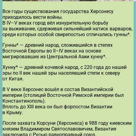
Все годы существования государства Херсонесу
приходилось вести войны.
В IV–V веках город вёл изнурительную борьбу
за выживание, сдерживая сильнейший натиск варваров,
среди которых особой свирепостью отличались гунны*.
Гунны* — древний народ, сложившийся в степях
Восточной Европы во II–IV веках на основе
мигрировавших из Центральной Азии хунну*.
Хунну* — древний кочевой народ, с 220 года до нашей
эры по II век нашей эры населявший степи к северу
от Китая.
В V веке Херсонес вошёл в состав Византийской
империи (столицей Восточной Римской империи был
Константинополь).
Вплоть до XIII века он был форпостом Византии
в Крыму.
После захвата Корсуни (Херсонеса) в 988 году киевским
князем Владимиром Святославовичем, Византия
заключила с Русью равноправный союз.