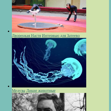
Дворецкая Настя
Интервью для Затеево
Медузы
Дикие животные