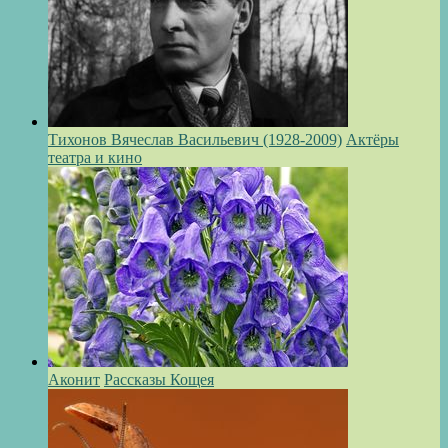
Тихонов Вячеслав Васильевич (1928-2009)
Актёры
театра и кино
Аконит
Рассказы Кощея