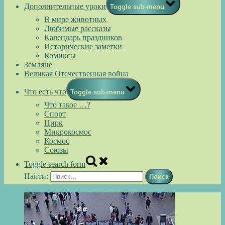
Дополнительные уроки
Toggle sub-menu
В мире животных
Любимые рассказы
Календарь праздников
Исторические заметки
Комиксы
Земляне
Великая Отечественная война
Что есть что
Toggle sub-menu
Что такое …?
Спорт
Цирк
Микрокосмос
Космос
Союзы
Toggle search form
Найти: