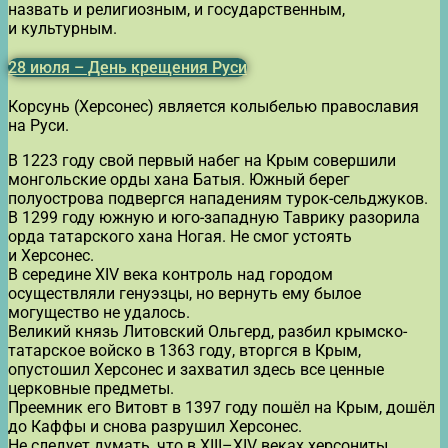
назвать и религиозным, и государственным,
и культурным.
28 июля – День крещения Руси
Корсунь (Херсонес) является колыбелью православия
на Руси.
В 1223 году свой первый набег на Крым совершили
монгольские орды хана Батыя. Южный берег
полуострова подвергся нападениям турок-сельджуков.
В 1299 году южную и юго-западную Таврику разорила
орда татарского хана Ногая. Не смог устоять
и Херсонес.
В середине XIV века контроль над городом
осуществляли генуэзцы, но вернуть ему былое
могущество не удалось.
Великий князь Литовский Ольгерд, разбил крымско-
татарское войско в 1363 году, вторгся в Крым,
опустошил Херсонес и захватил здесь все ценные
церковные предметы.
Преемник его Витовт в 1397 году пошёл на Крым, дошёл
до Каффы и снова разрушил Херсонес.
Не следует думать, что в XIII–XIV веках херсониты