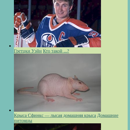
Гретцки Уэйн
Кто такой ...?
Крыса Сфинкс — лысая домашняя крыса
Домашние
питомцы