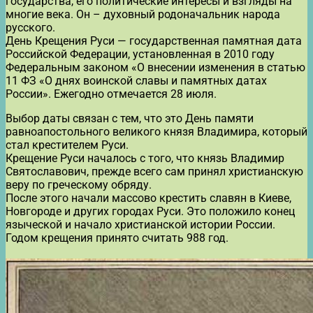
государства, его политические интересы и взгляды на
многие века. Он – духовный родоначальник народа
русского.
День Крещения Руси — государственная памятная дата
Российской Федерации, установленная в 2010 году
Федеральным законом «О внесении изменения в статью
11 ФЗ «О днях воинской славы и памятных датах
России». Ежегодно отмечается 28 июля.
Выбор даты связан с тем, что это День памяти
равноапостольного великого князя Владимира, который
стал крестителем Руси.
Крещение Руси началось с того, что князь Владимир
Святославович, прежде всего сам принял христианскую
веру по греческому обряду.
После этого начали массово крестить славян в Киеве,
Новгороде и других городах Руси. Это положило конец
языческой и начало христианской истории России.
Годом крещения принято считать 988 год.