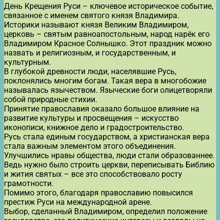
День Крещения Руси – ключевое историческое событие,
связанное с именем святого князя Владимира.
Историки называют князя Великим Владимиром,
церковь – святым равноапостольным, народ нарёк его
Владимиром Красное Солнышко. Этот праздник можно
назвать и религиозным, и государственным, и
культурным.
В глубокой древности люди, населявшие Русь,
поклонялись многим богам. Такая вера в многобожие
называлась язычеством. Языческие боги олицетворяли
собой природные стихии.
Принятие православия оказало большое влияние на
развитие культуры и просвещения – искусство
иконописи, книжное дело и градостроительство.
Русь стала единым государством, а христианская вера
стала важным элементом этого объединения.
Улучшились нравы общества, люди стали образованнее.
Ведь нужно было строить церкви, переписывать Библию
и жития святых – все это способствовало росту
грамотности.
Помимо этого, благодаря православию повысился
престиж Руси на международной арене.
Выбор, сделанный Владимиром, определил положение