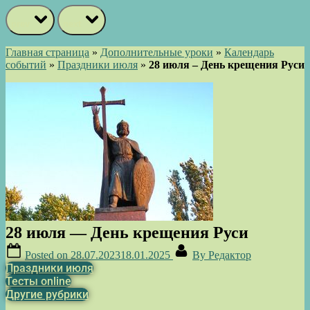
prev
next
Главная страница
»
Дополнительные уроки
»
Календарь
событий
»
Праздники июля
»
28 июля – День крещения Руси
28 июля — День крещения Руси
Posted on
28.07.2023
18.01.2025
By
Редактор
Праздники июля
Тесты online
Другие рубрики