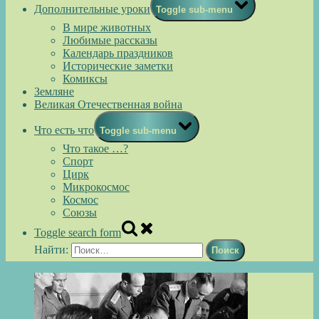
Дополнительные уроки
Toggle sub-menu
В мире животных
Любимые рассказы
Календарь праздников
Исторические заметки
Комиксы
Земляне
Великая Отечественная война
Что есть что
Toggle sub-menu
Что такое …?
Спорт
Цирк
Микрокосмос
Космос
Союзы
Toggle search form
Найти: