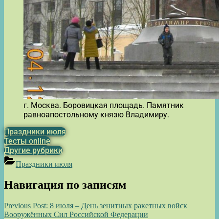
г. Москва. Боровицкая площадь. Памятник
равноапостольному князю Владимиру.
Праздники июля
Тесты online
Другие рубрики
Праздники июля
Навигация по записям
Previous Post:
8 июля – День зенитных ракетных войск
Вооружённых Сил Российской Федерации