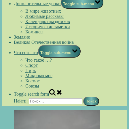
Дополнительные уроки
Toggle sub-menu
В мире животных
Любимые рассказы
Календарь праздников
Исторические заметки
Комиксы
Земляне
Великая Отечественная война
Что есть что
Toggle sub-menu
Что такое …?
Спорт
Цирк
Микрокосмос
Космос
Союзы
Toggle search form
Найти: