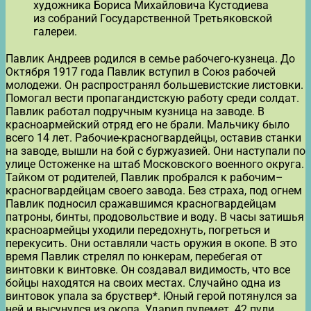
художника Бориса Михайловича Кустодиева
из собраний Государственной Третьяковской
галереи.
Павлик Андреев родился в семье рабочего-кузнеца. До
Октября 1917 года Павлик вступил в Союз рабочей
молодежи. Он распространял большевистские листовки.
Помогал вести пропагандистскую работу среди солдат.
Павлик работал подручным кузница на заводе. В
красноармейский отряд его не брали. Мальчику было
всего 14 лет. Рабочие-красногвардейцы, оставив станки
на заводе, вышли на бой с буржуазией. Они наступали по
улице Остоженке на штаб Московского военного округа.
Тайком от родителей, Павлик пробрался к рабочим–
красногвардейцам своего завода. Без страха, под огнем
Павлик подносил сражавшимся красногвардейцам
патроны, бинты, продовольствие и воду. В часы затишья
красноармейцы уходили передохнуть, погреться и
перекусить. Они оставляли часть оружия в окопе. В это
время Павлик стрелял по юнкерам, перебегая от
винтовки к винтовке. Он создавал видимость, что все
бойцы находятся на своих местах. Случайно одна из
винтовок упала за бруствер*. Юный герой потянулся за
ней и высунулся из окопа. Ударил пулемет. 42 пули