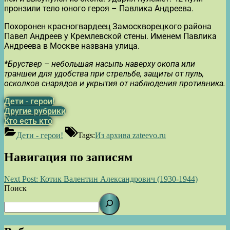
пронзили тело юного героя – Павлика Андреева.
Похоронен красногвардеец Замоскворецкого района
Павел Андреев у Кремлевской стены. Именем Павлика
Андреева в Москве названа улица.
*Бруствер – небольшая насыпь наверху окопа или
траншеи для удобства при стрельбе, защиты от пуль,
осколков снарядов и укрытия от наблюдения противника.
Дети - герои!
Другие рубрики
Кто есть кто
Дети - герои!
Tags:
Из архива zateevo.ru
Навигация по записям
Next Post:
Котик Валентин Александрович (1930-1944)
Поиск