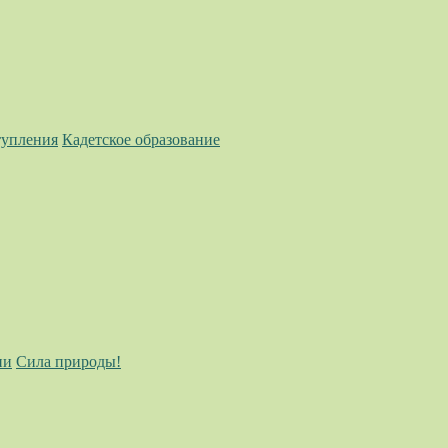
тупления
Кадетское образование
ии
Сила природы!