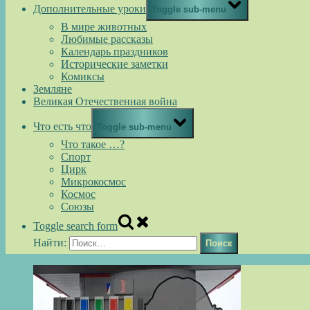
Дополнительные уроки
Toggle sub-menu
В мире животных
Любимые рассказы
Календарь праздников
Исторические заметки
Комиксы
Земляне
Великая Отечественная война
Что есть что
Toggle sub-menu
Что такое …?
Спорт
Цирк
Микрокосмос
Космос
Союзы
Toggle search form
Найти: