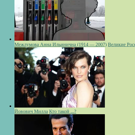
Межлумова Анна Ильинична (1914 — 2007)
Великие Рос
Йовович Милла
Кто такой ...?