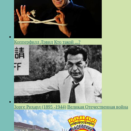
Копперфилд Дэвид
Кто такой ...?
Зорге Рихард (1895 -1944)
Великая Отечественная война