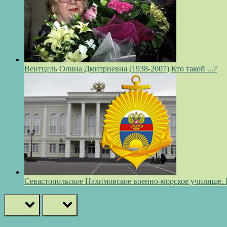
Вентцель Олина Дмитриевна (1938-2007)
Кто такой ...?
Севастопольское Нахимовское военно-морское училище.
prev
next