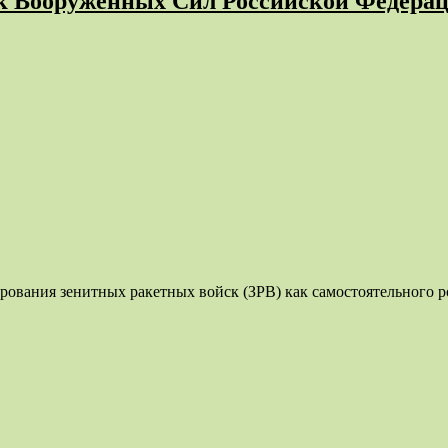
ск Вооружённых Сил Российской Федера
рования зенитных ракетных войск (ЗРВ) как самостоятельного р