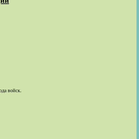
ции
ода войск.