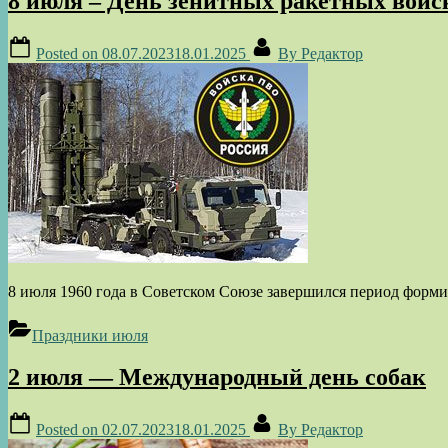
8 июля – День зенитных ракетных вой
Posted on
08.07.2023
18.01.2025
By
Редактор
8 июля 1960 года в Советском Союзе завершился период форми
Праздники июля
2 июля — Международный день собак
Posted on
02.07.2023
18.01.2025
By
Редактор