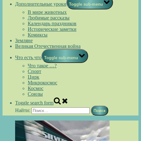
Дополнительные уроки
Toggle sub-menu
В мире животных
Любимые рассказы
Календарь праздников
Исторические заметки
Комиксы
Земляне
Великая Отечественная война
Что есть что
Toggle sub-menu
Что такое …?
Спорт
Цирк
Микрокосмос
Космос
Союзы
Toggle search form
Найти: