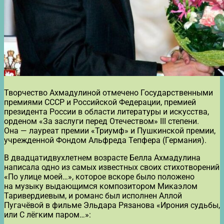
Творчество Ахмадулиной отмечено Государственными
премиями СССР и Российской Федерации, премией
президента России в области литературы и искусства,
орденом «За заслуги перед Отечеством» III степени.
Она — лауреат премии «Триумф» и Пушкинской премии,
учрежденной Фондом Альфреда Тепфера (Германия).
В двадцатидвухлетнем возрасте Белла Ахмадулина
написала одно из самых известных своих стихотворений
«По улице моей…», которое вскоре было положено
на музыку выдающимся композитором Микаэлом
Таривердиевым, и романс был исполнен Аллой
Пугачёвой в фильме Эльдара Рязанова «Ирония судьбы,
или С лёгким паром…»: