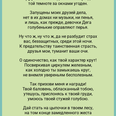
той темноте за окнами угоден.
Запущены моих друзей дела,
нет в их домах ни музыки, ни пенья,
и лишь, как прежде, девочки Дега
голубенькие оправляют перья.
Ну что ж, ну что ж, да не разбудит страх
вас, беззащитных, среди этой ночи.
К предательству таинственная страсть,
друзья мои, туманит ваши очи.
О одиночество, как твой характер крут!
Посверкивая циркулем железным,
как холодно ты замыкаешь круг,
не внемля увереньям бесполезным.
Так призови меня и награди!
Твой баловень, обласканный тобою,
утешусь, прислонясь к твоей груди,
умоюсь твоей стужей голубою.
Дай стать на цыпочки в твоем лесу,
на том конце замедленного жеста