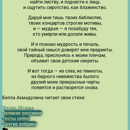
найти листву, и поднести к лицу,
и ощутить сиротство, как блаженство.
Даруй мне тишь твоих библиотек,
твоих концертов строгие мотивы,
и — мудрая — я позабуду тех,
кто умерли или доселе живы.
И я познаю мудрость и печаль,
свой тайный смысл доверят мне предметы.
Природа, прислонясь к моим плечам,
объявит свои детские секреты.
И вот тогда — из слез, из темноты,
из бедного невежества былого
друзей моих прекрасные черты
появятся и растворятся снова.
Белла Ахмадулина читает свои стихи:
Яндекс Музыка
Великие россияне
Тесты online
Другие рубрики