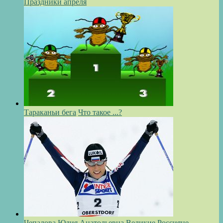
Праздники апреля
Тараканьи бега
Что такое ...?
Чепалова Юлия Анатольевна
Великие Россияне