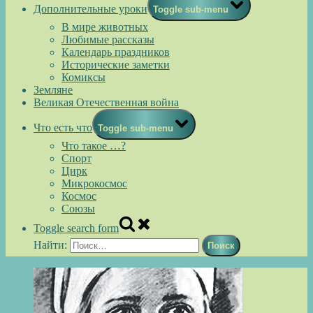
Дополнительные уроки
Toggle sub-menu
В мире животных
Любимые рассказы
Календарь праздников
Исторические заметки
Комиксы
Земляне
Великая Отечественная война
Что есть что
Toggle sub-menu
Что такое …?
Спорт
Цирк
Микрокосмос
Космос
Союзы
Toggle search form
Найти: