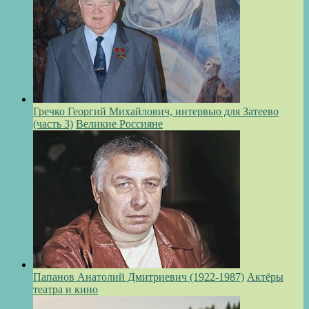
Гречко Георгий Михайлович, интервью для Затеево
(часть 3)
Великие Россияне
Папанов Анатолий Дмитриевич (1922-1987)
Актёры
театра и кино