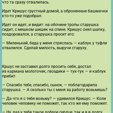
что та сразу отвалилась.
Идет Кришус грустный домой, а оброненные башмачки
кто-то уже подобрал.
Идет он идет, и видит: на обочине тропы старушка
сидит, с мешком шишек на спине. Кришус снял шапку,
поздоровался, а старушка просит его:
— Миленький, беда у меня стряслась — каблук у туфли
отвалился. Сделай милость, выручи старуху.
Кршус не заставил долго просить себя, достал
из кармана молоточек, гвоздики — тук-тук — и каблук
прибит.
— Спасибо тебе, спасибо, сынок, — поблагодарила
старушка. — А сколько ты с меня за работу возьмешь?
— Да что я с тебя возьму? — удивился Кришус. — Коли
человек человеку не поможет, так кто же ему поможет.
— Ну, раз у тебя такое доброе сердце, так и я в долгу