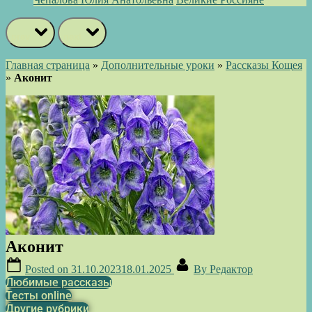
prev
next
Главная страница
»
Дополнительные уроки
»
Рассказы Кощея
»
Аконит
Аконит
Posted on
31.10.2023
18.01.2025
By
Редактор
Любимые рассказы
Тесты online
Другие рубрики