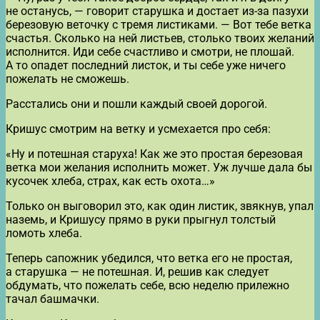
не останусь, — говорит старушка и достает из-за пазухи
березовую веточку с тремя листиками. — Вот тебе ветка
счастья. Сколько на ней листьев, столько твоих желаний
исполнится. Иди себе счастливо и смотри, не плошай.
А то опадет последний листок, и ты себе уже ничего
пожелать не сможешь.
Расстались они и пошли каждый своей дорогой.
Кришус смотрим на ветку и усмехается про себя:
«Ну и потешная старуха! Как же это простая березовая
ветка мои желания исполнить может. Уж лучше дала бы
кусочек хлеба, страх, как есть охота…»
Только он выговорил это, как один листик, звякнув, упал
наземь, и Кришусу прямо в руки прыгнул толстый
ломоть хлеба.
Теперь сапожник убедился, что ветка его не простая,
а старушка — не потешная. И, решив как следует
обдумать, что пожелать себе, всю неделю прилежно
тачал башмачки.