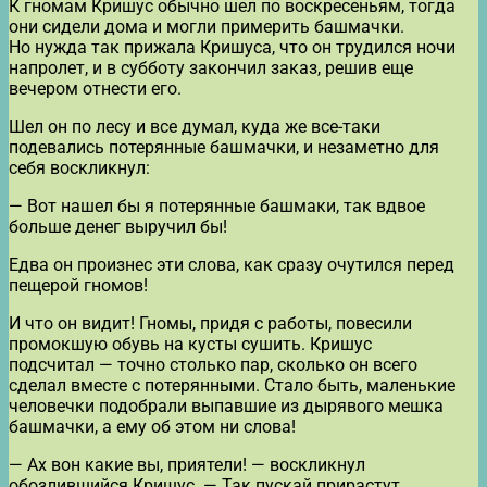
К гномам Кришус обычно шел по воскресеньям, тогда
они сидели дома и могли примерить башмачки.
Но нужда так прижала Кришуса, что он трудился ночи
напролет, и в субботу закончил заказ, решив еще
вечером отнести его.
Шел он по лесу и все думал, куда же все-таки
подевались потерянные башмачки, и незаметно для
себя воскликнул:
— Вот нашел бы я потерянные башмаки, так вдвое
больше денег выручил бы!
Едва он произнес эти слова, как сразу очутился перед
пещерой гномов!
И что он видит! Гномы, придя с работы, повесили
промокшую обувь на кусты сушить. Кришус
подсчитал — точно столько пар, сколько он всего
сделал вместе с потерянными. Стало быть, маленькие
человечки подобрали выпавшие из дырявого мешка
башмачки, а ему об этом ни слова!
— Ах вон какие вы, приятели! — воскликнул
обозлившийся Кришус. — Так пускай прирастут