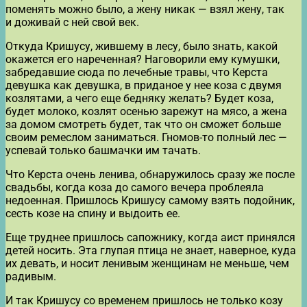
поменять можно было, а жену никак — взял жену, так
и доживай с ней свой век.
Откуда Кришусу, жившему в лесу, было знать, какой
окажется его нареченная? Наговорили ему кумушки,
забредавшие сюда по лечебные травы, что Керста
девушка как девушка, в приданое у нее коза с двумя
козлятами, а чего еще бедняку желать? Будет коза,
будет молоко, козлят осенью зарежут на мясо, а жена
за домом смотреть будет, так что он сможет больше
своим ремеслом заниматься. Гномов-то полный лес —
успевай только башмачки им тачать.
Что Керста очень ленива, обнаружилось сразу же после
свадьбы, когда коза до самого вечера проблеяла
недоенная. Пришлось Кришусу самому взять подойник,
сесть козе на спину и выдоить ее.
Еще труднее пришлось сапожнику, когда аист принялся
детей носить. Эта глупая птица не знает, наверное, куда
их девать, и носит ленивым женщинам не меньше, чем
радивым.
И так Кришусу со временем пришлось не только козу