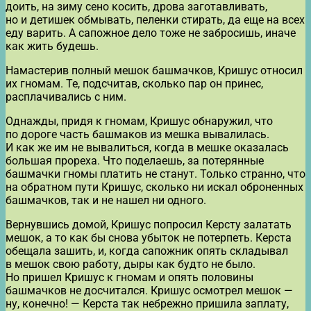
доить, на зиму сено косить, дрова заготавливать,
но и детишек обмывать, пеленки стирать, да еще на всех
еду варить. А сапожное дело тоже не забросишь, иначе
как жить будешь.
Намастерив полный мешок башмачков, Кришус относил
их гномам. Те, подсчитав, сколько пар он принес,
расплачивались с ним.
Однажды, придя к гномам, Кришус обнаружил, что
по дороге часть башмаков из мешка вывалилась.
И как же им не вывалиться, когда в мешке оказалась
большая прореха. Что поделаешь, за потерянные
башмачки гномы платить не станут. Только странно, что
на обратном пути Кришус, сколько ни искал оброненных
башмачков, так и не нашел ни одного.
Вернувшись домой, Кришус попросил Керсту залатать
мешок, а то как бы снова убыток не потерпеть. Керста
обещала зашить, и, когда сапожник опять складывал
в мешок свою работу, дыры как будто не было.
Но пришел Кришус к гномам и опять половины
башмачков не досчитался. Кришус осмотрел мешок —
ну, конечно! — Керста так небрежно пришила заплату,