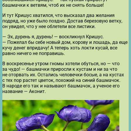
башмачки к ветвям, чтоб их не снять больше!
И тут Кришус хватился, что высказал два желания
подряд, но уже было поздно. Достав березовую ветку,
он увидел, что у нее облетели все листики.
— Эх, дурень я, дурень! — воскликнул Кришус.
— Пожелал бы себе новый дом, корову и лошадь, да еще
кучу денег впридачу! А теперь хоть локти кусай, все
равно ничего не поправишь.
В воскресенье утром гномы хотели обуться, но — что
за чудо! — башмачки приросли к кустам и ни за что
не оторвать их. Остались человечки босые, а на кустах
с тех пор растет цветок, похожий на синий башмачок.
В народе его так и называют башмачок, а ученое его
название — Аконит.