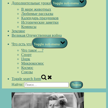
Дополнительные уроки
Toggle sub-menu
В мире животных
Любимые рассказы
Календарь праздников
Исторические заметки
Комиксы
Земляне
Великая Отечественная война
Что есть что
Toggle sub-menu
Что такое …?
Спорт
Цирк
Микрокосмос
Космос
Союзы
Toggle search form
Найти: