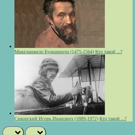
Микеланжело Буонарроти (1475-1564)
Кто такой ...?
Сикорский Игорь Иванович (1889-1972)
Кто такой ...?
prev
next