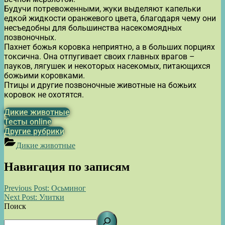
Будучи потревоженными, жуки выделяют капельки
едкой жидкости оранжевого цвета, благодаря чему они
несъедобны для большинства насекомоядных
позвоночных.
Пахнет божья коровка неприятно, а в больших порциях
токсична. Она отпугивает своих главных врагов –
пауков, лягушек и некоторых насекомых, питающихся
божьими коровками.
Птицы и другие позвоночные животные на божьих
коровок не охотятся.
Дикие животные
Тесты online
Другие рубрики
Дикие животные
Навигация по записям
Previous Post:
Осьминог
Next Post:
Улитки
Поиск