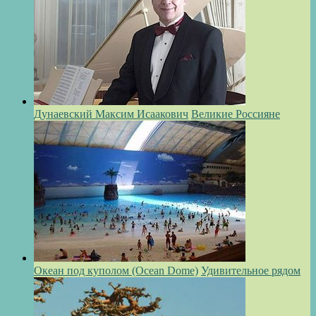
Дунаевский Максим Исаакович
Великие Россияне
Океан под куполом (Ocean Dome)
Удивительное рядом