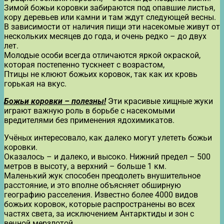
Зимой божьи коровки забираются под опавшие листья,
кору деревьев или камни и там ждут следующей весны.
В зависимости от наличия пищи эти насекомые живут от
нескольких месяцев до года, и очень редко – до двух
лет.
Молодые особи всегда отличаются яркой окраской,
которая постепенно тускнеет с возрастом,
Птицы не клюют божьих коровок, так как их кровь
горькая на вкус.
Божьи коровки – полезны!
Эти красивые хищные жуки
играют важную роль в борьбе с насекомыми
вредителями без применения ядохимикатов.
Учёных интересовало, как далеко могут улететь божьи
коровки.
Оказалось – и далеко, и высоко. Нижний предел – 500
метров в высоту, а верхний – больше 1 км.
Маленький жук способен преодолеть внушительное
расстояние, и это вполне объясняет обширную
географию расселения. Известно более 4000 видов
божьих коровок, которые распространены во всех
частях света, за исключением Антарктиды и зон с
вечной мерзлотой.