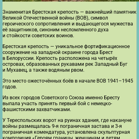
Знаменитая Брестская крепость — важнейший памятник
Великой Отечественной войны (ВОВ), символ
героического сопротивления и выдающегося мужества
её защитников, синоним несломленного духа
и стойкости советских воинов.
Брестская крепость — уникальное фортификационное
сооружение на западной окраине города Брест
в Белоруссии. Крепость расположена на четырёх
островах, образованных рукавами рек Западный Буг
и Мухавец, а также водяным рвом.
Это место ожесточённых боёв в начале ВОВ 1941–1945
годов.
Из всех городов Советского Союза именно Бресту
выпала участь принять первый бой с немецко-
фашистскими захватчиками.
У Тереспольских ворот на руинах здания, где накануне
войны размещалась 9-я пограничная застава и 3-я
пограничная комендатура, установлена скульптурная
композиция «Героям границы, женщинам и детям