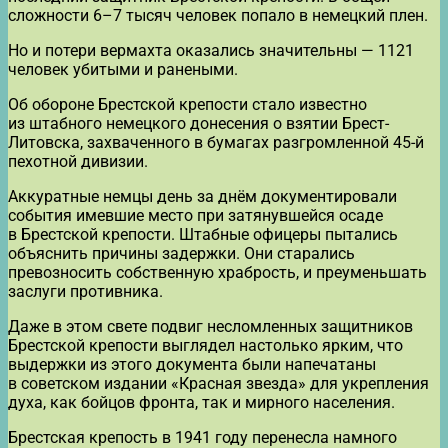
сложности 6–7 тысяч человек попало в немецкий плен.
Но и потери вермахта оказались значительны — 1121
человек убитыми и ранеными.
Об обороне Брестской крепости стало известно
из штабного немецкого донесения о взятии Брест-
Литовска, захваченного в бумагах разгромленной 45-й
пехотной дивизии.
Аккуратные немцы день за днём документировали
события имевшие место при затянувшейся осаде
в Брестской крепости. Штабные офицеры пытались
объяснить причины задержки. Они старались
превозносить собственную храбрость, и преуменьшать
заслуги противника.
Даже в этом свете подвиг несломленных защитников
Брестской крепости выглядел настолько ярким, что
выдержки из этого документа были напечатаны
в советском издании «Красная звезда» для укрепления
духа, как бойцов фронта, так и мирного населения.
Брестская крепость в 1941 году перенесла намного