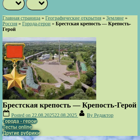
prev
next
Главная страница
»
Географические открытия
»
Земляне
»
Россия
»
Города-герои
»
Брестская крепость — Крепость-
Герой
Брестская крепость — Крепость-Герой
Posted on
22.08.2025
22.08.2025
By
Редактор
Города - герои!
Тесты online
Другие рубрики