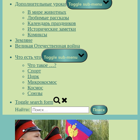
Дополнительные уроки
Toggle sub-menu
В мире животных
Любимые рассказы
Календарь праздников
Исторические заметки
Комиксы
Земляне
Великая Отечественная война
Что есть что
Toggle sub-menu
Что такое …?
Спорт
Цирк
Микрокосмос
Космос
Союзы
Toggle search form
Найти: