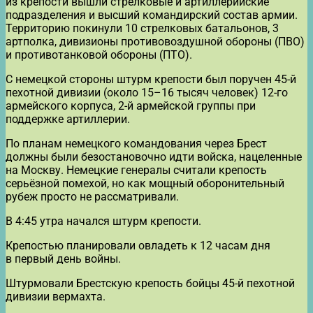
из крепости вышли стрелковые и артиллерийские
подразделения и высший командирский состав армии.
Территорию покинули 10 стрелковых батальонов, 3
артполка, дивизионы противовоздушной обороны (ПВО)
и противотанковой обороны (ПТО).
С немецкой стороны штурм крепости был поручен 45-й
пехотной дивизии (около 15–16 тысяч человек) 12-го
армейского корпуса, 2-й армейской группы при
поддержке артиллерии.
По планам немецкого командования через Брест
должны были безостановочно идти войска, нацеленные
на Москву. Немецкие генералы считали крепость
серьёзной помехой, но как мощный оборонительный
рубеж просто не рассматривали.
В 4:45 утра начался штурм крепости.
Крепостью планировали овладеть к 12 часам дня
в первый день войны.
Штурмовали Брестскую крепость бойцы 45-й пехотной
дивизии вермахта.