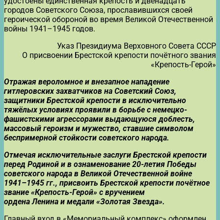
удостоены единственная крепость и двенадцать
городов Советского Союза, прославившихся своей
героической обороной во время Великой Отечественной
войны 1941–1945 годов.
Указ Президиума Верховного Совета СССР
О присвоении Брестской крепости почётного звания
«Крепость-Герой»
Отражая вероломное и внезапное нападение
гитлеровских захватчиков на Советский Союз,
защитники Брестской крепости в исключительно
тяжёлых условиях проявили в борьбе с немецко-
фашистскими агрессорами выдающуюся доблесть,
массовый героизм и мужество, ставшие символом
беспримерной стойкости советского народа.
Отмечая исключительные заслуги Брестской крепости
перед Родиной и в ознаменование 20-летия Победы
советского народа в Великой Отечественной войне
1941–1945 гг., присвоить Брестской крепости почётное
звание «Крепость-Герой» с вручением
ордена Ленина и медали «Золотая Звезда».
Главный вход в «Мемориальный комплекс» оформлен