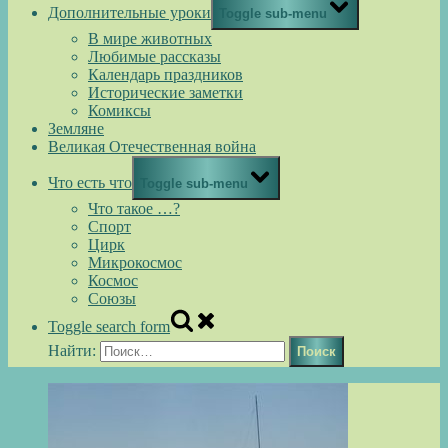
Дополнительные уроки
Toggle sub-menu
В мире животных
Любимые рассказы
Календарь праздников
Исторические заметки
Комиксы
Земляне
Великая Отечественная война
Что есть что
Toggle sub-menu
Что такое …?
Спорт
Цирк
Микрокосмос
Космос
Союзы
Toggle search form
Найти: