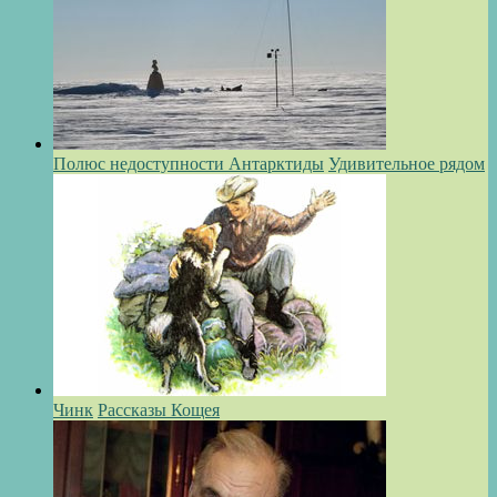
Полюс недоступности Антарктиды
Удивительное рядом
Чинк
Рассказы Кощея