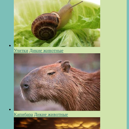
Улитки
Дикие животные
Капибара
Дикие животные