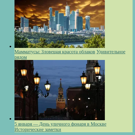
Мамматусы: Зловещая красота облаков
Удивительное
рядом
5 января — День уличного фонаря в Москве
Исторические заметки