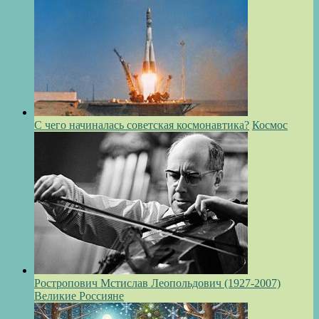
С чего начиналась советская космонавтика?
Космос
Ростропович Мстислав Леопольдович (1927-2007)
Великие Россияне