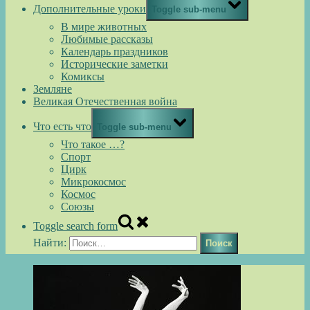
Дополнительные уроки
Toggle sub-menu
В мире животных
Любимые рассказы
Календарь праздников
Исторические заметки
Комиксы
Земляне
Великая Отечественная война
Что есть что
Toggle sub-menu
Что такое …?
Спорт
Цирк
Микрокосмос
Космос
Союзы
Toggle search form
Найти: