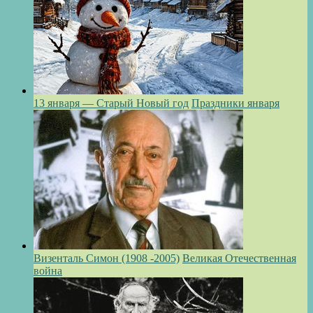
13 января — Старый Новый год
Праздники января
Визенталь Симон (1908 -2005)
Великая Отечественная
война