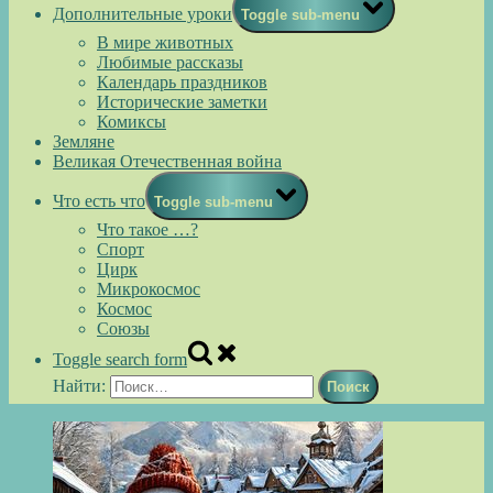
Дополнительные уроки
Toggle sub-menu
В мире животных
Любимые рассказы
Календарь праздников
Исторические заметки
Комиксы
Земляне
Великая Отечественная война
Что есть что
Toggle sub-menu
Что такое …?
Спорт
Цирк
Микрокосмос
Космос
Союзы
Toggle search form
Найти: