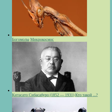
Богомолы
Микрокосмос
Китасато Сибасабуро (1852 — 1931)
Кто такой ...?