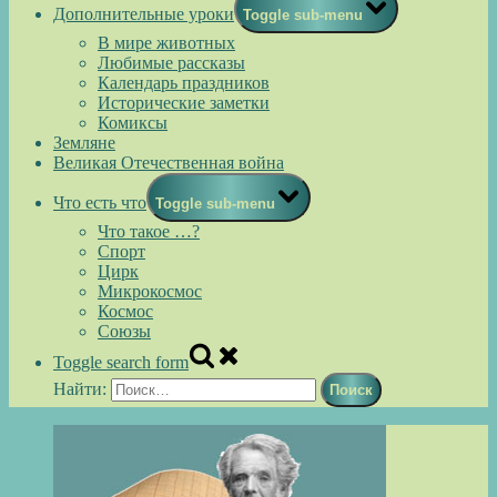
Дополнительные уроки
Toggle sub-menu
В мире животных
Любимые рассказы
Календарь праздников
Исторические заметки
Комиксы
Земляне
Великая Отечественная война
Что есть что
Toggle sub-menu
Что такое …?
Спорт
Цирк
Микрокосмос
Космос
Союзы
Toggle search form
Найти: