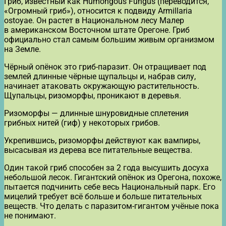
Гриб, известный как Humongous Fungus (переводится,
«Огромный гриб»), относится к подвиду Armillaria
ostoyae. Он растет в Национальном лесу Малер
в американском Восточном штате Орегоне. Гриб
официально стал самым большим живым организмом
на Земле.
Чёрный опёнок это гриб-паразит. Он отращивает под
землей длинные чёрные щупальцы и, набрав силу,
начинает атаковать окружающую растительность.
Щупальцы, ризоморфы, проникают в деревья.
Ризоморфы — длинные шнуровидные сплетения
грибных нитей (гиф) у некоторых грибов.
Укрепившись, ризоморфы действуют как вампиры,
высасывая из дерева все питательные вещества.
Один такой гриб способен за 2 года высушить досуха
небольшой лесок. Гигантский опёнок из Орегона, похоже,
пытается подчинить себе весь Национальный парк. Его
мицелий требует всё больше и больше питательных
веществ. Что делать с паразитом-гигантом учёные пока
не понимают.