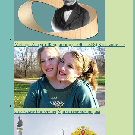
Мёбиус Август Фердинанд (1790–1868)
Кто такой ...?
Сиамские близнецы
Удивительное рядом