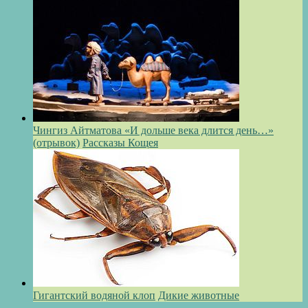
Чингиз Айтматова «И дольше века длится день…»
(отрывок)
Рассказы Кощея
Гигантский водяной клоп
Дикие животные