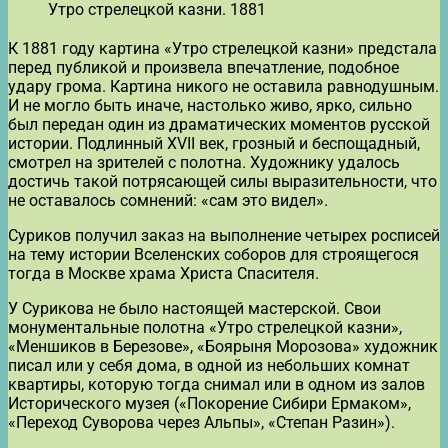
Утро стрелецкой казни. 1881
К 1881 году картина «Утро стрелецкой казни» предстала
перед публикой и произвела впечатление, подобное
удару грома. Картина никого не оставила равнодушным.
И не могло быть иначе, настолько живо, ярко, сильно
был передан один из драматических моментов русской
истории. Подлинный XVII век, грозный и беспощадный,
смотрел на зрителей с полотна. Художнику удалось
достичь такой потрясающей силы выразительности, что
не оставалось сомнений: «сам это видел».
Суриков получил заказ на выполнение четырех росписей
на тему истории Вселенских соборов для строящегося
тогда в Москве храма Христа Спасителя.
У Сурикова не было настоящей мастерской. Свои
монументальные полотна «Утро стрелецкой казни»,
«Меншиков в Березове», «Боярыня Морозова» художник
писал или у себя дома, в одной из небольших комнат
квартиры, которую тогда снимал или в одном из залов
Исторического музея («Покорение Сибири Ермаком»,
«Переход Суворова через Альпы», «Степан Разин»).