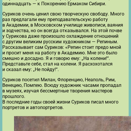
одиннадцать — к Покорению Ермаком Сибири.
Суриков очень ценил свою творческую свободу. Много
раз предлагали ему преподавательскую работу
в Академии, в Московском училище живописи, ваяния
и зодчества, но он всегда отказывался. На этой почве
у Сурикова даже произошло охлаждение отношений
с другим великим русским художником — Репиным.
Рассказывает сам Суриков: «Репин стоит предо мной
и просит меня на работу в Академию. Мне это было
смешно и досадно. Я и говорю ему: „На колени!“.
Представьте себе, стал на колени. Я расхохотался
и сказал ему: „Не пойду!“.
Суриков посетил Милан, Флоренцию, Неаполь, Рим,
Венецию, Помпею. Всюду художник часами пропадал
в музеях, изучая бессмертные творения мастеров
прошлого.
В последние годы своей жизни Суриков писал много
портретов и автопортретов.