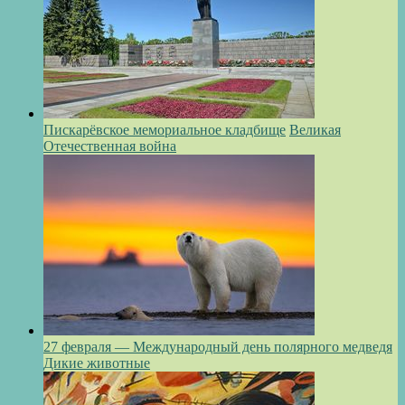
Пискарёвское мемориальное кладбище
Великая
Отечественная война
27 февраля — Международный день полярного медведя
Дикие животные