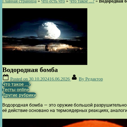
Главная страница
»
Что есть что
»
Что такое ...?
»
Водородная 
Водородная бомба
Posted on
30.10.2024
16.06.2026
By
Редактор
Что такое ...?
Тесты online
Другие рубрики
Водородная бомба — это оружие большой разрушительной
её действие основано на термоядерных реакциях, аналоги