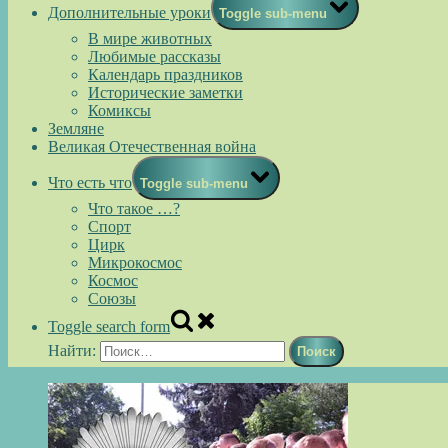
Дополнительные уроки
Toggle sub-menu
В мире животных
Любимые рассказы
Календарь праздников
Исторические заметки
Комиксы
Земляне
Великая Отечественная война
Что есть что
Toggle sub-menu
Что такое …?
Спорт
Цирк
Микрокосмос
Космос
Союзы
Toggle search form
Найти: