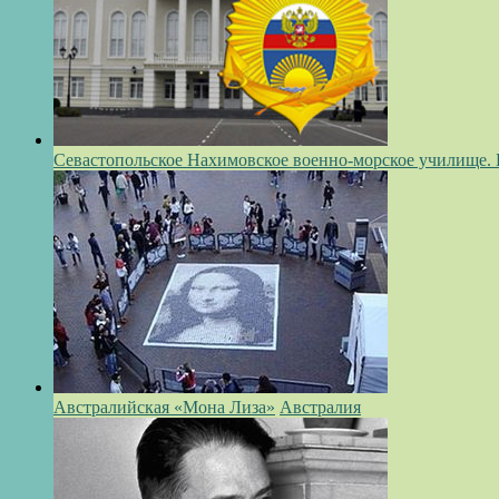
Севастопольское Нахимовское военно-морское училище.
Австралийская «Мона Лиза»
Австралия