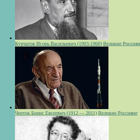
Курчатов Игорь Васильевич (1903-1960)
Великие Россия
Черток Борис Евсеевич (1912 — 2011)
Великие Россияне