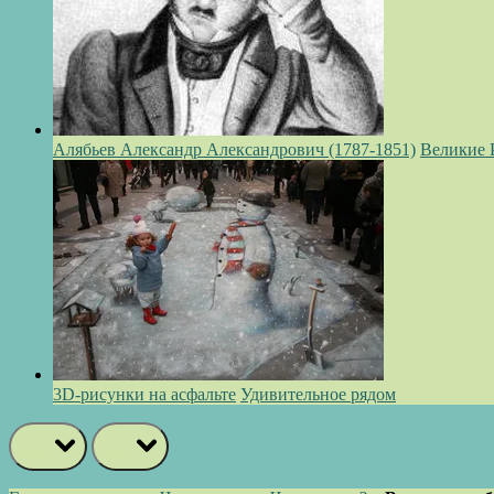
Алябьев Александр Александрович (1787-1851)
Великие 
3D-рисунки на асфальте
Удивительное рядом
prev
next