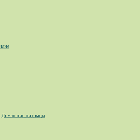
ияне
е
Домашние питомцы