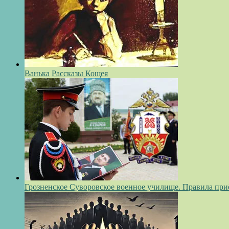
Ванька
Рассказы Кощея
Грозненское Суворовское военное училище. Правила при