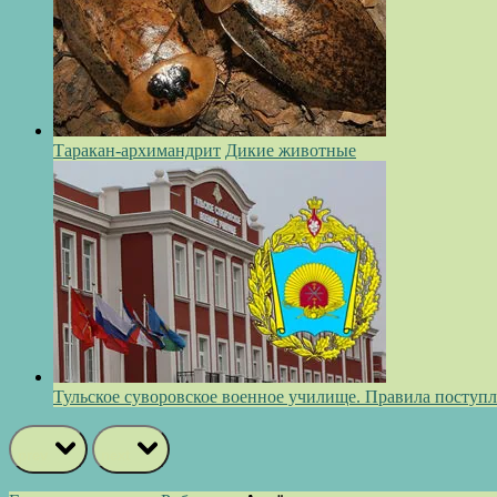
Таракан-архимандрит
Дикие животные
Тульское суворовское военное училище. Правила поступ
prev
next