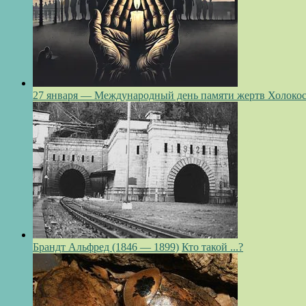
27 января — Международный день памяти жертв Холокос
Брандт Альфред (1846 — 1899)
Кто такой ...?