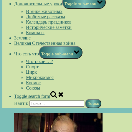
Дополнительные уроки
Toggle sub-menu
В мире животных
Любимые рассказы
Календарь праздников
Исторические заметки
Комиксы
Земляне
Великая Отечественная война
Что есть что
Toggle sub-menu
Что такое …?
Спорт
Цирк
Микрокосмос
Космос
Союзы
Toggle search form
Найти: