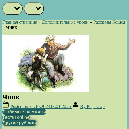
prev
next
Главная страница
»
Дополнительные уроки
»
Рассказы Кощея
»
Чинк
Чинк
Posted on
31.10.2023
18.01.2025
By
Редактор
Любимые рассказы
Тесты online
Другие рубрики