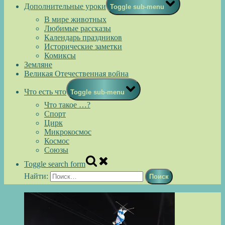
Дополнительные уроки
Toggle sub-menu
В мире животных
Любимые рассказы
Календарь праздников
Исторические заметки
Комиксы
Земляне
Великая Отечественная война
Что есть что
Toggle sub-menu
Что такое …?
Спорт
Цирк
Микрокосмос
Космос
Союзы
Toggle search form
Найти: