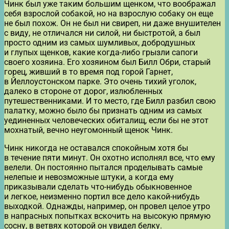
Чинк был уже таким большим щенком, что воображал
себя взрослой собакой, но на взрослую собаку он еще
не был похож. Он не был ни свиреп, ни даже внушителен
с виду, не отличался ни силой, ни быстротой, а был
просто одним из самых шумливых, добродушных
и глупых щенков, какие когда-либо грызли сапоги
своего хозяина. Его хозяином был Билл Обри, старый
горец, живший в то время под горой Гарнет,
в Йеллоустонском парке. Это очень тихий уголок,
далеко в стороне от дорог, излюбленных
путешественниками. И то место, где Билл разбил свою
палатку, можно было бы признать одним из самых
уединенных человеческих обиталищ, если бы не этот
мохнатый, вечно неугомонный щенок Чинк.
Чинк никогда не оставался спокойным хотя бы
в течение пяти минут. Он охотно исполнял все, что ему
велели. Он постоянно пытался проделывать самые
нелепые и невозможные штуки, а когда ему
приказывали сделать что-нибудь обыкновенное
и легкое, неизменно портил все дело какой-нибудь
выходкой. Однажды, например, он провел целое утро
в напрасных попытках вскочить на высокую прямую
сосну, в ветвях которой он увидел белку.