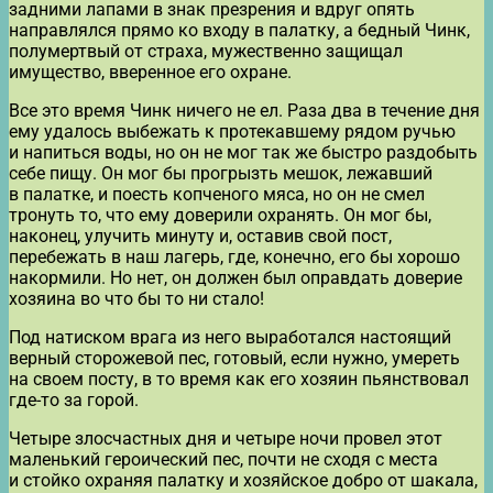
задними лапами в знак презрения и вдруг опять
направлялся прямо ко входу в палатку, а бедный Чинк,
полумертвый от страха, мужественно защищал
имущество, вверенное его охране.
Все это время Чинк ничего не ел. Раза два в течение дня
ему удалось выбежать к протекавшему рядом ручью
и напиться воды, но он не мог так же быстро раздобыть
себе пищу. Он мог бы прогрызть мешок, лежавший
в палатке, и поесть копченого мяса, но он не смел
тронуть то, что ему доверили охранять. Он мог бы,
наконец, улучить минуту и, оставив свой пост,
перебежать в наш лагерь, где, конечно, его бы хорошо
накормили. Но нет, он должен был оправдать доверие
хозяина во что бы то ни стало!
Под натиском врага из него выработался настоящий
верный сторожевой пес, готовый, если нужно, умереть
на своем посту, в то время как его хозяин пьянствовал
где-то за горой.
Четыре злосчастных дня и четыре ночи провел этот
маленький героический пес, почти не сходя с места
и стойко охраняя палатку и хозяйское добро от шакала,