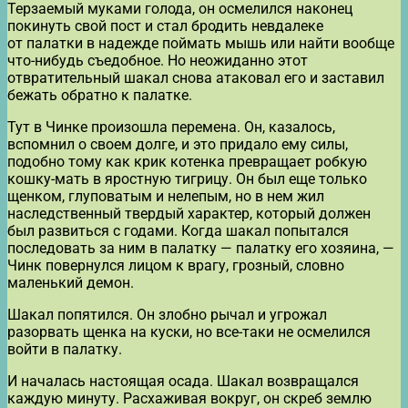
Терзаемый муками голода, он осмелился наконец
покинуть свой пост и стал бродить невдалеке
от палатки в надежде поймать мышь или найти вообще
что-нибудь съедобное. Но неожиданно этот
отвратительный шакал снова атаковал его и заставил
бежать обратно к палатке.
Тут в Чинке произошла перемена. Он, казалось,
вспомнил о своем долге, и это придало ему силы,
подобно тому как крик котенка превращает робкую
кошку-мать в яростную тигрицу. Он был еще только
щенком, глуповатым и нелепым, но в нем жил
наследственный твердый характер, который должен
был развиться с годами. Когда шакал попытался
последовать за ним в палатку — палатку его хозяина, —
Чинк повернулся лицом к врагу, грозный, словно
маленький демон.
Шакал попятился. Он злобно рычал и угрожал
разорвать щенка на куски, но все-таки не осмелился
войти в палатку.
И началась настоящая осада. Шакал возвращался
каждую минуту. Расхаживая вокруг, он скреб землю