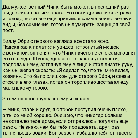
Да, мужественный Чинк, быть может, в последний раз
выдерживал натиск врага. Его ноги дрожали от страха
и голода, но он все еще принимал самый воинственный
вид и, без сомнения, готов был умереть, защищая свой
пост.
Биллу Обри с первого взгляда все стало ясно.
Подскакав к палатке и увидев нетронутый мешок
с ветчиной, он понял, что Чинк ничего не ел с самого дня
его отъезда. Щенок, дрожа от страха и усталости,
подполз к нему, заглянул ему в лицо и стал лизать руку,
как бы желая сказать: «Я сделал то, что ты мне велел,
хозяин». Это было слишком для старого Обри, и слезы
стояли в его глазах, когда он торопливо доставал еду
маленькому герою.
Затем он повернулся к нему и сказал:
— Чинк, старый друг, я с тобой поступил очень плохо,
а ты со мной хорошо. Обещаю, что никогда больше
не оставлю тебя дома, если отправлюсь погулять еще
разок. Не знаю, чем бы тебя порадовать, друг, раз
ты не пьешь водки. Вот разве я избавлю тебя от твоего