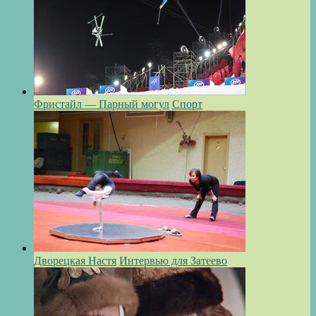
Фристайл — Парный могул
Спорт
Дворецкая Настя
Интервью для Затеево