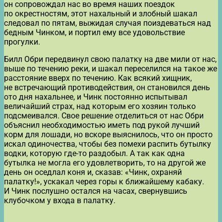
он сопровождал нас во время наших поездок
по окрестностям, этот нахальный и злобный шакал
следовал по пятам, выжидая случая поиздеваться над
бедным Чинком, и портил ему все удовольствие
прогулки.
Билл Обри передвинул свою палатку на две мили от нас,
выше по течению реки, и шакал переселился на такое же
расстояние вверх по течению. Как всякий хищник,
не встречающий противодействия, он становился день
ото дня нахальнее, и Чинк постоянно испытывал
величайший страх, над которым его хозяин только
подсмеивался. Свое решение отделиться от нас Обри
объяснил необходимостью иметь под рукой лучший
корм для лошади, но вскоре выяснилось, что он просто
искал одиночества, чтобы без помехи распить бутылку
водки, которую где-то раздобыл. А так как одна
бутылка не могла его удовлетворить, то на другой же
день он оседлал коня и, сказав: «Чинк, охраняй
палатку!», ускакал через горы к ближайшему кабаку.
И Чинк послушно остался на часах, свернувшись
клубочком у входа в палатку.