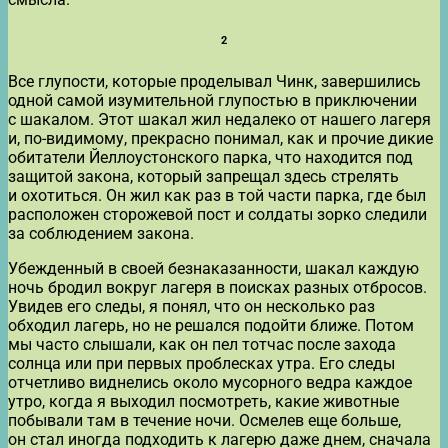
2
Все глупости, которые проделывал Чинк, завершились
одной самой изумительной глупостью в приключении
с шакалом. Этот шакал жил недалеко от нашего лагеря
и, по-видимому, прекрасно понимал, как и прочие дикие
обитатели Йеллоустонского парка, что находится под
защитой закона, который запрещал здесь стрелять
и охотиться. Он жил как раз в той части парка, где был
расположен сторожевой пост и солдаты зорко следили
за соблюдением закона.
Убежденный в своей безнаказанности, шакал каждую
ночь бродил вокруг лагеря в поисках разных отбросов.
Увидев его следы, я понял, что он несколько раз
обходил лагерь, но не решался подойти ближе. Потом
мы часто слышали, как он пел тотчас после захода
солнца или при первых проблесках утра. Его следы
отчетливо виднелись около мусорного ведра каждое
утро, когда я выходил посмотреть, какие животные
побывали там в течение ночи. Осмелев еще больше,
он стал иногда подходить к лагерю даже днем, сначала