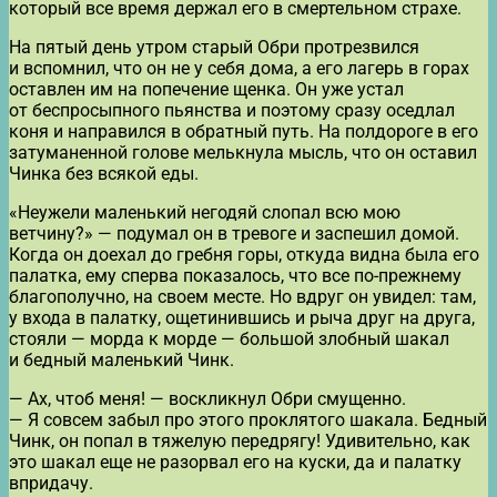
который все время держал его в смертельном страхе.
На пятый день утром старый Обри протрезвился
и вспомнил, что он не у себя дома, а его лагерь в горах
оставлен им на попечение щенка. Он уже устал
от беспросыпного пьянства и поэтому сразу оседлал
коня и направился в обратный путь. На полдороге в его
затуманенной голове мелькнула мысль, что он оставил
Чинка без всякой еды.
«Неужели маленький негодяй слопал всю мою
ветчину?» — подумал он в тревоге и заспешил домой.
Когда он доехал до гребня горы, откуда видна была его
палатка, ему сперва показалось, что все по-прежнему
благополучно, на своем месте. Но вдруг он увидел: там,
у входа в палатку, ощетинившись и рыча друг на друга,
стояли — морда к морде — большой злобный шакал
и бедный маленький Чинк.
— Ах, чтоб меня! — воскликнул Обри смущенно.
— Я совсем забыл про этого проклятого шакала. Бедный
Чинк, он попал в тяжелую передрягу! Удивительно, как
это шакал еще не разорвал его на куски, да и палатку
впридачу.