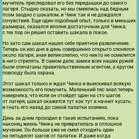
мучитель преследовал его без передышки до самого
лагеря. Стыдно сказать, но мы смеялись над бедным
псом заодно с шакалом, и Чинк так и не дождался
сочувствия. Еще один подобный опыт, только в меньших
размерах, оказался вполне достаточным для Чинка;
с тех пор он решил оставить шакала в покое.
Но зато сам шакал нашел себе приятное развлечение.
Теперь он изо дня в день совершенно открыто слонялся
около лагеря, зная великолепно, что никто не осмелится
в него стрелять. В самом деле, замки всех наших ружей
были опечатаны правительственным агентом, а кругом
повсюду была охрана.
Этот шакал только и ждал Чинка и выискивал всякую
возможность его помучить. Маленький пес знал теперь
наверняка, что если он отойдет один на сто шагов
от лагеря, шакал окажется тут как тут и начнет кусать
и гнать его назад до самой палатки хозяина.
День за днем проходил в таких испытаниях, пока
наконец жизнь Чинка не превратилась в сплошное
мучение. Он больше уже не смел отходить один
на пятьдесят шагов от палатки. И даже когда