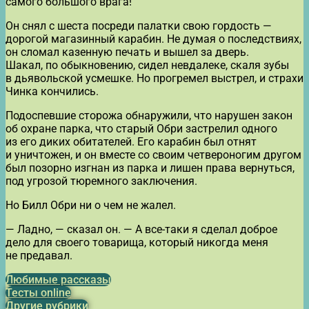
самого большого врага!
Он снял с шеста посреди палатки свою гордость —
дорогой магазинный карабин. Не думая о последствиях,
он сломал казенную печать и вышел за дверь.
Шакал, по обыкновению, сидел невдалеке, скаля зубы
в дьявольской усмешке. Но прогремел выстрел, и страхи
Чинка кончились.
Подоспевшие сторожа обнаружили, что нарушен закон
об охране парка, что старый Обри застрелил одного
из его диких обитателей. Его карабин был отнят
и уничтожен, и он вместе со своим четвероногим другом
был позорно изгнан из парка и лишен права вернуться,
под угрозой тюремного заключения.
Но Билл Обри ни о чем не жалел.
— Ладно, — сказал он. — А все-таки я сделал доброе
дело для своего товарища, который никогда меня
не предавал.
Любимые рассказы
Тесты online
Другие рубрики