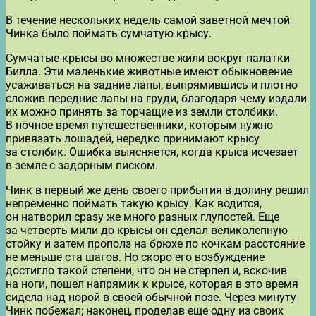
В течение нескольких недель самой заветной мечтой
Чинка было поймать сумчатую крысу.
Сумчатые крысы во множестве жили вокруг палатки
Билла. Эти маленькие животные имеют обыкновение
усаживаться на задние лапы, выпрямившись и плотно
сложив передние лапы на груди, благодаря чему издали
их можно принять за торчащие из земли столбики.
В ночное время путешественники, которым нужно
привязать лошадей, нередко принимают крысу
за столбик. Ошибка выясняется, когда крыса исчезает
в земле с задорным писком.
Чинк в первый же день своего прибытия в долину решил
непременно поймать такую крысу. Как водится,
он натворил сразу же много разных глупостей. Еще
за четверть мили до крысы он сделал великолепную
стойку и затем прополз на брюхе по кочкам расстояние
не меньше ста шагов. Но скоро его возбуждение
достигло такой степени, что он не стерпел и, вскочив
на ноги, пошел напрямик к крысе, которая в это время
сидела над норой в своей обычной позе. Через минуту
Чинк побежал; наконец, проделав еще одну из своих