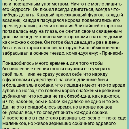
но и порядочным упрямством. Ничто не могло лишить
его бодрости. Он любил всегда двигаться, всегда что-
нибудь делать. Каждый проезжающий фургон, каждый
всадник, каждая пасущаяся корова подвергались его
преследованию, а если кошка из ближайшей сторожки
попадалась ему на глаза, он считал своим священным
долгом перед ее хозяевами-сторожами гнать ее домой
как можно скорее. Он готов был двадцать раз в день
бегать за старой шляпой, которую Билл обыкновенно
забрасывал в осиное гнездо, командуя ему: «Принеси!»
Понадобилось много времени, для того чтобы
бесчисленные неприятности научили его умерять
свой пыл. Чинк не сразу усвоил себе, что наряду
с фургонами существуют на свете длинные бичи
и большие злые собаки, что лошади имеют что-то вроде
зубов на ногах, что головы коров снабжены крепкими
дубинками, что кошка не так безобидна, как кажется,
и что, наконец, осы и бабочки далеко не одно и то же.
Да, на это понадобилось время, но в конце концов
он усвоил все, что следует знать каждой собаке.
И постепенно в нем стало развиваться зерно — пока еще
маленькое, но живое зернышко собачьего здравого
смысла.