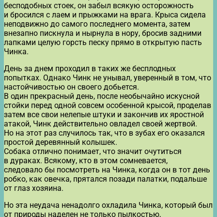
бесподобных стоек, он забыл всякую осторожность
и бросился с лаем и прыжками на врага. Крыса сидела
неподвижно до самого последнего момента, затем
внезапно пискнула и нырнула в нору, бросив задними
лапками целую горсть песку прямо в открытую пасть
Чинка.
День за днем проходил в таких же бесплодных
попытках. Однако Чинк не унывал, уверенный в том, что
настойчивостью он своего добьется.
В один прекрасный день, после необычайно искусной
стойки перед одной совсем особенной крысой, проделав
затем все свои нелепые штуки и закончив их яростной
атакой, Чинк действительно овладел своей жертвой.
Но на этот раз случилось так, что в зубах его оказался
простой деревянный колышек.
Собака отлично понимает, что значит очутиться
в дураках. Всякому, кто в этом сомневается,
следовало бы посмотреть на Чинка, когда он в тот день
робко, как овечка, прятался позади палатки, подальше
от глаз хозяина.
Но эта неудача ненадолго охладила Чинка, который был
от природы наделен не только пылкостью,