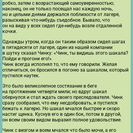
робко, затем с возрастающей самоуверенностью;
наконец, он не только посещал нас каждую ночь,
но и целыми днями держался поблизости от лагеря,
разыскивая что-нибудь съедобное. Бывало, что
он на виду у всех сидел где-нибудь возле отдаленной
кочки.
Однажды утром, когда он таким образом сидел шагах
в пятидесяти от лагеря, один из нашей компании
в шутку сказал Чинку: «Чинк, ты видишь этого шакала?
Пойди и прогони его!»
Чинк всегда исполнял то, что ему говорили. Желая
отличиться, он бросился в погоню за шакалом, который
пустился наутек.
Это было великолепное состязание в беге
на протяжении четверти мили; но вдруг шакал
обернулся и стал ждать своего преследователя. Чинк
сразу сообразил, что ему несдобровать, и пустился
бежать к лагерю. Но шакал мчался быстрее и скоро
настиг щенка. Куснув его в один бок, потом в другой,
он всем своим видом выразил полное удовольствие.
Чинк с визгом и воем мчался что было мочи, а его