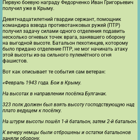
Первую боевую награду Федорченко Иван Григорьевич
получил уже в Крыму.
Девятнадцатилетний гвардии сержант, помощник
командира взвода противотанковых ружей (ПТР)
получил задачу силами одного отделения подавить
несколько огневых точек врага, занявшего оборону
на выгодной высоте. Батальон пехотинцев, которому
было придано отделение ПТР, не мог начинать атаку
этой высоты из-за сильного пулемётного огня
фашистов.
Вот как описывает те события сам ветеран:
«Февраль 1943 года. Бои в Крыму.
На высотах в направлении посёлка Булганак.
323 полк должен был взять высоту господствующую над
плато ведущем к посёлку.
На штурм высоты пошёл 1-й батальон, затем 2-й батальон.
К вечеру немцы были отброшены и остатки батальонов
заняли оборону.