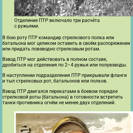
Отделение ПТР включало три расчёта
с ружьями.
В бою роту ПТР командир стрелкового полка или
батальона мог целиком оставить в своём распоряжении
или придать повзводно стрелковым ротам.
Взвод ПТР мог действовать в полном составе,
дробиться на отделения по 2–4 ружья или полувзводы.
В наступлении подразделения ПТР прикрывали фланги
и тыл стрелковых рот, батальонов или полков.
Взвод ПТР двигался перекатами в боевом порядке
стрелковой роты (батальона) в готовности встретить
танки противника огнём не менее двух отделений.