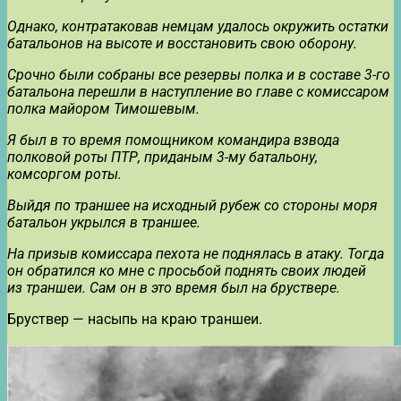
Однако, контратаковав немцам удалось окружить остатки
батальонов на высоте и восстановить свою оборону.
Срочно были собраны все резервы полка и в составе 3-го
батальона перешли в наступление во главе с комиссаром
полка майором Тимошевым.
Я был в то время помощником командира взвода
полковой роты ПТР, приданым 3-му батальону,
комсоргом роты.
Выйдя по траншее на исходный рубеж со стороны моря
батальон укрылся в траншее.
На призыв комиссара пехота не поднялась в атаку. Тогда
он обратился ко мне с просьбой поднять своих людей
из траншеи. Сам он в это время был на бруствере.
Бруствер — насыпь на краю траншеи.