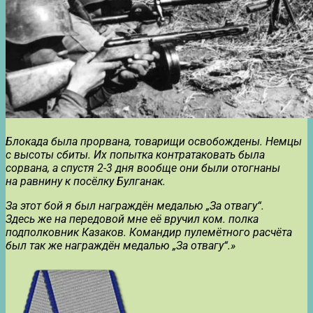
Блокада была прорвана, товарищи освобождены. Немцы
с высоты сбиты. Их попытка контратаковать была
сорвана, а спустя 2-3 дня вообще они были отогнаны
на равнину к посёлку Булганак.
За этот бой я был награждён медалью „За отвагу“.
Здесь же на передовой мне её вручил ком. полка
подполковник Казаков. Командир пулемётного расчёта
был так же награждён медалью „За отвагу“.»