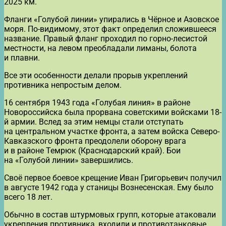
2025 км.
Фланги «Голубой линии» упирались в Чёрное и Азовское
моря. По-видимому, этот факт определил сложившееся
название. Правый фланг проходил по горно-лесистой
местности, на левом преобладали лиманы, болота
и плавни.
Все эти особенности делали прорыв укреплений
противника непростым делом.
16 сентября 1943 года «Голубая линия» в районе
Новороссийска была прорвана советскими войсками 18-
й армии. Вслед за этим немцы стали отступать
на центральном участке фронта, а затем войска Северо-
Кавказского фронта преодолели оборону врага
и в районе Темрюк (Краснодарский край). Бои
на «Голубой линии» завершились.
Своё первое боевое крещение Иван Григорьевич получил
в августе 1942 года у станицы Вознесенская. Ему было
всего 18 лет.
Обычно в состав штурмовых групп, которые атаковали
укрепления противника, входили и противотанковые