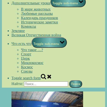
Дополнительные уроки
Toggle sub-menu
В мире животных
Любимые рассказы
Календарь праздников
Исторические заметки
Комиксы
Земляне
Великая Отечественная война
Что есть что
Toggle sub-menu
Что такое …?
Спорт
Цирк
Микрокосмос
Космос
Союзы
Toggle search form
Найти: