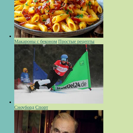
Макароны с беконом
Простые рецепты
Сноуборд
Спорт