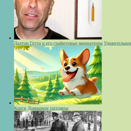
Далтон Гетти и его графитовые миниатюры
Удивительно
Корги
Домашние питомцы