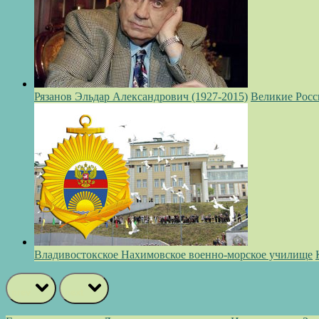
Рязанов Эльдар Александрович (1927-2015)
Великие Росс
Владивостокское Нахимовское военно-морское училище
prev
next