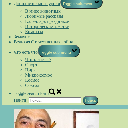
Дополнительные уроки
Toggle sub-menu
В мире животных
Любимые рассказы
Календарь праздников
Исторические заметки
Комиксы
Земляне
Великая Отечественная война
Что есть что
Toggle sub-menu
Что такое …?
Спорт
Цирк
Микрокосмос
Космос
Союзы
Toggle search form
Найти: