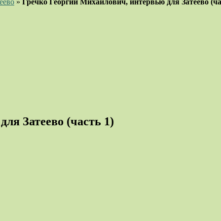
еево
»
Гречко Георгий Михайлович, интервью для Затеево (ча
ля Затеево (часть 1)