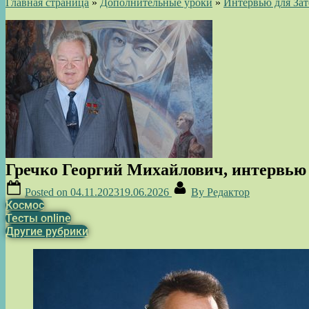
Главная страница
»
Дополнительные уроки
»
Интервью для Зат
Гречко Георгий Михайлович, интервью д
Posted on
04.11.2023
19.06.2026
By
Редактор
Космос
Тесты online
Другие рубрики