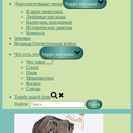
Дополнительные уроки
Toggle sub-menu
В мире животных
Любимые рассказы
Календарь праздников
Исторические заметки
Комиксы
Земляне
Великая Отечественная война
Что есть что
Toggle sub-menu
Что такое …?
Спорт
Цирк
Микрокосмос
Космос
Союзы
Toggle search form
Найти: