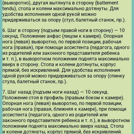
(выворотно), другая вытянута в сторону (battement
tendu), стопа и колени максимально дотянуты. Для
удобства исполнения одной рукой можно
придерживаться за опору (стул, балетный станок, пр.).
6. Шаг в сторону (подъем правой ноги в сторону) — 10
секунд. Положение анфас (лицом к камере). Опорная
нога (левая) выворотно, по первой позиции, рабочая
нога (правая), при помощи ассистента (педагога, одного
из родителей или законного представителя ребенка
и т. п.), в выворотном положении поднята максимально
вверх в сторону. Стопа и колени дотянуты, корпус
прямой, без искривлений. Для удобства исполнения
одной рукой можно придерживаться за опору (спинку
стула, балетный станок, пр.).
7. Шаг назад (подъем ноги назад) — 10 секунд.
Положение стоя в профиль (правым боком к камере).
Опорная нога (левая) выворотно, по первой позиции,
рабочая нога (правая, ближняя к камере), при помощи
ассистента (педагога, одного из родителей или
законного представителя ребенка и т. п.), в выворотном
положении поднята максимально вверх назад. Стопа
и колени дотянуты, корпус прямой, без искривлений.