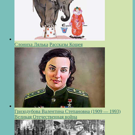
Слониха Лялька
Рассказы Кощея
Гризодубова Валентина Степановна (1909 — 1993)
Великая Отечественная война