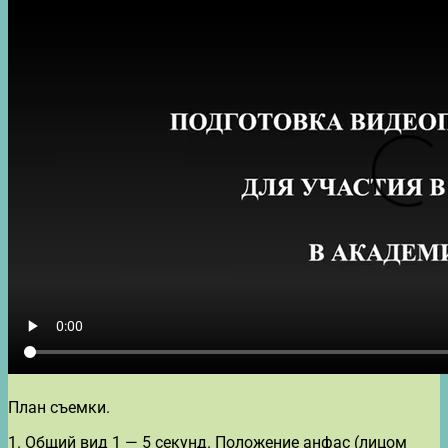
План съемки.
1. Общий вид 1 — 5 секунд. Положение анфас (лицом