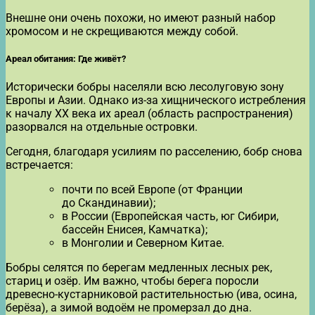
Внешне они очень похожи, но имеют разный набор
хромосом и не скрещиваются между собой.
Ареал обитания: Где живёт?
Исторически бобры населяли всю лесолуговую зону
Европы и Азии. Однако из-за хищнического истребления
к началу XX века их ареал (область распространения)
разорвался на отдельные островки.
Сегодня, благодаря усилиям по расселению, бобр снова
встречается:
почти по всей Европе (от Франции
до Скандинавии);
в России (Европейская часть, юг Сибири,
бассейн Енисея, Камчатка);
в Монголии и Северном Китае.
Бобры селятся по берегам медленных лесных рек,
стариц и озёр. Им важно, чтобы берега поросли
древесно-кустарниковой растительностью (ива, осина,
берёза), а зимой водоём не промерзал до дна.