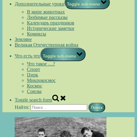
Дополнительные уроки
Toggle sub-menu
В мире животных
Любимые рассказы
Календарь праздников
Исторические заметки
Комиксы
Земляне
Великая Отечественная война
Что есть что
Toggle sub-menu
Что такое …?
Спорт
Цирк
Микрокосмос
Космос
Союзы
Toggle search form
Найти: