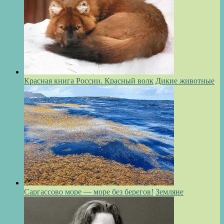
Красная книга России. Красный волк
Дикие животные
Саргассово море — море без берегов!
Земляне