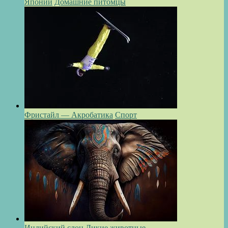
Японии
Домашние питомцы
Фристайл — Акробатика
Спорт
Индийский слон
Дикие животные