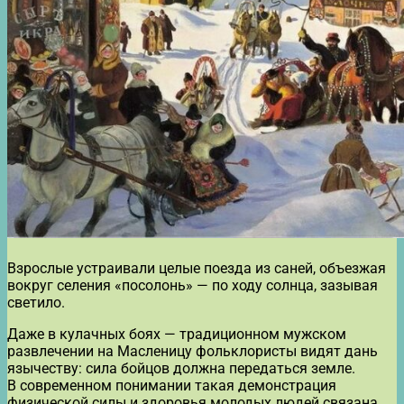
Взрослые устраивали целые поезда из саней, объезжая
вокруг селения «посолонь» — по ходу солнца, зазывая
светило.
Даже в кулачных боях — традиционном мужском
развлечении на Масленицу фольклористы видят дань
язычеству: сила бойцов должна передаться земле.
В современном понимании такая демонстрация
физической силы и здоровья молодых людей связана