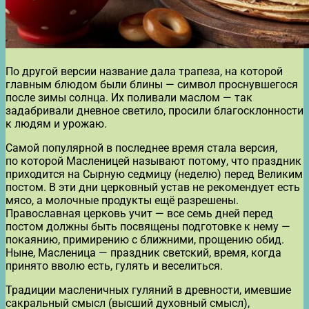
По другой версии название дала трапеза, на которой
главным блюдом были блины — символ проснувшегося
после зимы солнца. Их поливали маслом — так
задабривали дневное светило, просили благосклонности
к людям и урожаю.
Самой популярной в последнее время стала версия,
по которой Масленицей называют потому, что праздник
приходится на Сырную седмицу (неделю) перед Великим
постом. В эти дни церковный устав не рекомендует есть
мясо, а молочные продукты ещё разрешены.
Православная церковь учит — все семь дней перед
постом должны быть посвящены подготовке к нему —
покаянию, примирению с ближними, прощению обид.
Ныне, Масленица — праздник светский, время, когда
принято вволю есть, гулять и веселиться.
Традиции масленичных гуляний в древности, имевшие
сакральный смысл (высший духовный смысл),