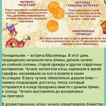
Понедельник — встреча Масленицы. В этот день
традиционно начинали печь блины, делали чучело
из хлебной соломы, старой одежды и других подручных
материалов. Чучелу заплетали косы, наряжали в яркий
сарафан, насаживали на кол и возили в санях
по улицам. В руку чучелу обязательно давали блин —
символ плодородия, достатка, тепла, который
отправится в конце праздника вместе с дымом прямо
к солнцу. Чучело выставляли до воскресенья
на пригорке.
В дохристианскую эпоху чучело олицетворяло божество