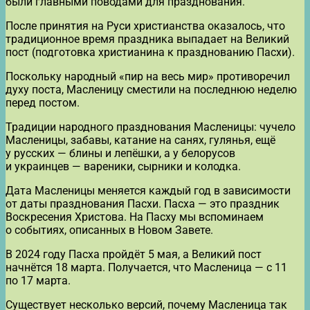
были главными поводами для празднования.
После принятия на Руси христианства оказалось, что
традиционное время праздника выпадает на Великий
пост (подготовка христианина к празднованию Пасхи).
Поскольку народный «пир на весь мир» противоречил
духу поста, Масленицу сместили на последнюю неделю
перед постом.
Традиции народного празднования Масленицы: чучело
Масленицы, забавы, катание на санях, гулянья, ещё
у русских — блины и лепёшки, а у белорусов
и украинцев — вареники, сырники и колодка.
Дата Масленицы меняется каждый год в зависимости
от даты празднования Пасхи. Пасха — это праздник
Воскресения Христова. На Пасху мы вспоминаем
о событиях, описанных в Новом Завете.
В 2024 году Пасха пройдёт 5 мая, а Великий пост
начнётся 18 марта. Получается, что Масленица — с 11
по 17 марта.
Существует несколько версий, почему Масленица так