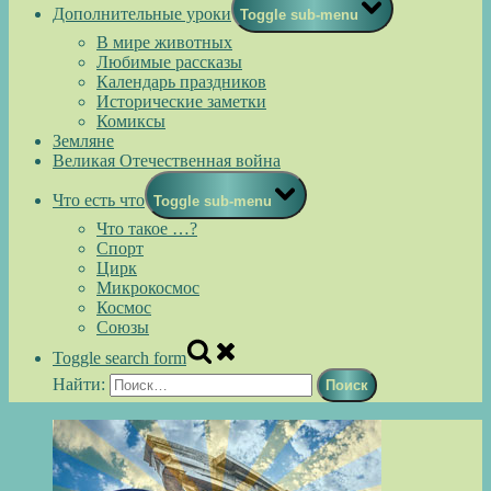
Дополнительные уроки
Toggle sub-menu
В мире животных
Любимые рассказы
Календарь праздников
Исторические заметки
Комиксы
Земляне
Великая Отечественная война
Что есть что
Toggle sub-menu
Что такое …?
Спорт
Цирк
Микрокосмос
Космос
Союзы
Toggle search form
Найти: