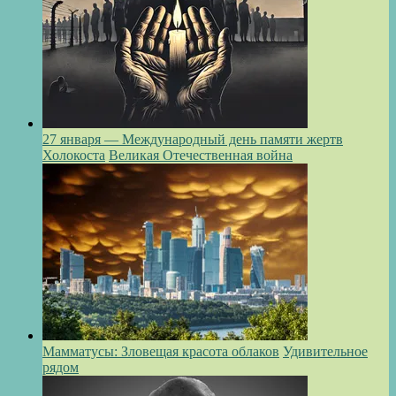
27 января — Международный день памяти жертв
Холокоста
Великая Отечественная война
Мамматусы: Зловещая красота облаков
Удивительное
рядом