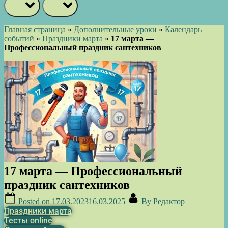
prev
next
Главная страница
»
Дополнительные уроки
»
Календарь
событий
»
Праздники марта
»
17 марта —
Профессиональный праздник сантехников
17 марта — Профессиональный
праздник сантехников
Posted on
17.03.2023
16.03.2025
By
Редактор
Праздники марта
Тесты online