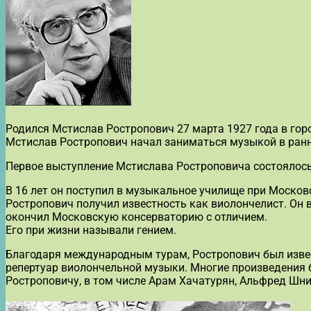
Родился Мстислав Ростропович 27 марта 1927 года в гор
Мстислав Ростропович начал заниматься музыкой в ранне
Первое выступление Мстислава Ростроповича состоялось 
В 16 лет он поступил в музыкальное училище при Московс
Ростропович получил известность как виолончелист. Он 
окончил Московскую консерваторию с отличием.
Его при жизни называли гением.
Благодаря международным турам, Ростропович был извест
репертуар виолончельной музыки. Многие произведения 
Ростроповичу, в том числе Арам Хачатурян, Альфред Шни