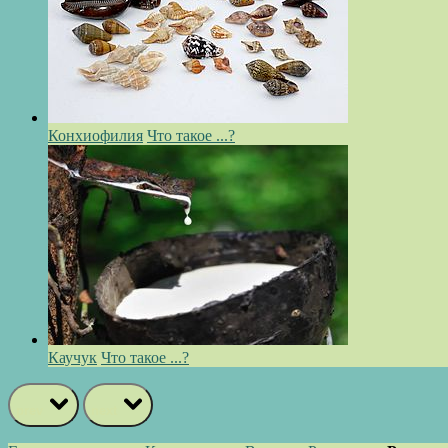
Конхиофилия
Что такое ...?
Каучук
Что такое ...?
prev
next