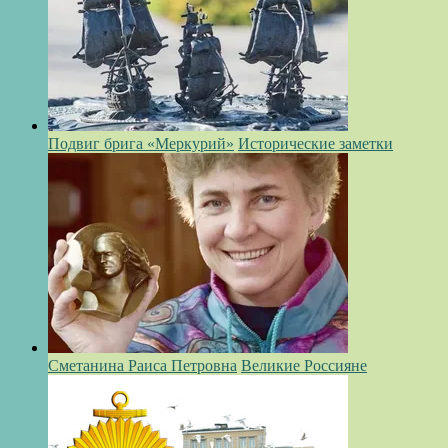
Подвиг брига «Меркурий»
Исторические заметки
Сметанина Раиса Петровна
Великие Россияне