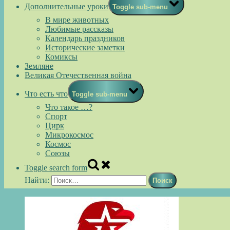
Дополнительные уроки
Toggle sub-menu
В мире животных
Любимые рассказы
Календарь праздников
Исторические заметки
Комиксы
Земляне
Великая Отечественная война
Что есть что
Toggle sub-menu
Что такое …?
Спорт
Цирк
Микрокосмос
Космос
Союзы
Toggle search form
Найти: