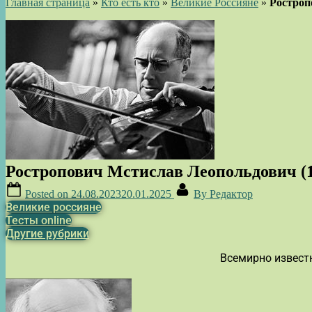
Главная страница
»
Кто есть кто
»
Великие Россияне
»
Ростроп
Ростропович Мстислав Леопольдович (1
Posted on
24.08.2023
20.01.2025
By
Редактор
Великие россияне
Тесты online
Другие рубрики
Всемирно извест