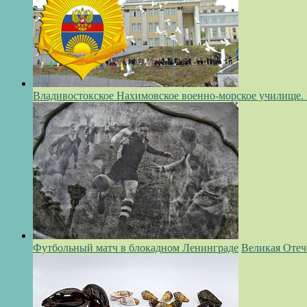
Владивостокское Нахимовское военно-морское училище.
Футбольный матч в блокадном Ленинграде
Великая Отеч