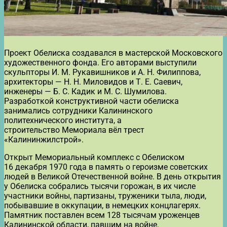
Проект Обелиска создавался в мастерской Московского
художественного фонда. Его авторами выступили
скульпторы И. М. Рукавишников и А. Н. Филиппова,
архитекторы — Н. Н. Миловидов и Т. Е. Саевич,
инженеры — Б. С. Кадик и М. С. Шумилова.
Разработкой конструктивной части обелиска
занимались сотрудники Калининского
политехнического института, а
строительство Мемориала вёл трест
«Калининжилстрой».
Открыт Мемориальный комплекс с Обелиском
16 декабря 1970 года в память о героизме советских
людей в Великой Отечественной войне. В день открытия
у Обелиска собрались тысячи горожан, в их числе
участники войны, партизаны, труженики тыла, люди,
побывавшие в оккупации, в немецких концлагерях.
Памятник поставлен всем 128 тысячам уроженцев
Калининской области, павшим на войне.