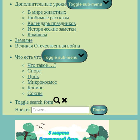
Дополнительные уроки
Toggle sub-menu
В мире животных
Любимые рассказы
Календарь праздников
Исторические заметки
Комиксы
Земляне
Великая Отечественная война
Что есть что
Toggle sub-menu
Что такое …?
Спорт
Цирк
Микрокосмос
Космос
Союзы
Toggle search form
Найти: