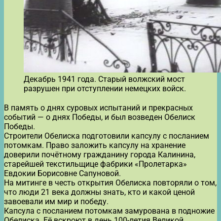
Декабрь 1941 года. Старый волжский мост
разрушен при отступлении немецких войск.
В память о днях суровых испытаний и прекрасных
событий — о днях Победы, и был возведен Обелиск
Победы.
Строители Обелиска подготовили капсулу с посланием
потомкам. Право заложить капсулу на хранение
доверили почётному гражданину города Калинина,
старейшей текстильщице фабрики «Пролетарка»
Евдокии Борисовне Сапуновой.
На митинге в честь открытия Обелиска повторяли о том,
что люди 21 века должны знать, кто и какой ценой
завоевали им мир и победу.
Капсула с посланием потомкам замурована в подножие
Обелиска. Её вскроют в день 100-летия Великой