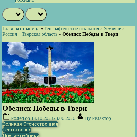
prev
next
Главная страница
»
Географические открытия
»
Земляне
»
Россия
»
Тверская область
»
Обелиск Победы в Твери
Обелиск Победы в Твери
Posted on
14.10.2023
23.06.2026
By
Редактор
Великая Отечественная
Тесты online
Другие рубрики