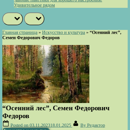
Удивительное рядом
prev
next
Главная страница
»
Искусство и культура
»
“Осенний лес”,
Семен Федорович Федоров
“Осенний лес”, Семен Федорович
Федоров
Posted on
03.11.2023
18.01.2025
By
Редактор