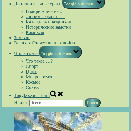
Дополнительные уроки
Toggle sub-menu
В мире животных
Любимые рассказы
Календарь праздников
Исторические заметки
Комиксы
Земляне
Великая Отечественная война
Что есть что
Toggle sub-menu
Что такое …?
Спорт
Цирк
Микрокосмос
Космос
Союзы
Toggle search form
Найти: