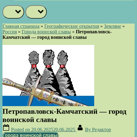
prev
next
Главная страница
»
Географические открытия
»
Земляне
»
Россия
»
Города воинской славы
»
Петропавловск-
Камчатский — город воинской славы
Петропавловск-Камчатский — город
воинской славы
Posted on
20.06.2025
20.06.2025
By
Редактор
Города воинской славы!