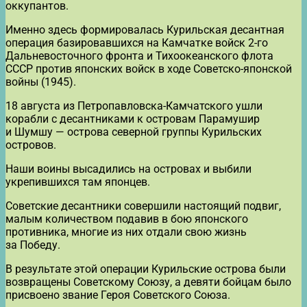
оккупантов.
Именно здесь формировалась Курильская десантная
операция базировавшихся на Камчатке войск 2-го
Дальневосточного фронта и Тихоокеанского флота
СССР против японских войск в ходе Советско-японской
войны (1945).
18 августа из Петропавловска-Камчатского ушли
корабли с десантниками к островам Парамушир
и Шумшу — острова северной группы Курильских
островов.
Наши воины высадились на островах и выбили
укрепившихся там японцев.
Советские десантники совершили настоящий подвиг,
малым количеством подавив в бою японского
противника, многие из них отдали свою жизнь
за Победу.
В результате этой операции Курильские острова были
возвращены Советскому Союзу, а девяти бойцам было
присвоено звание Героя Советского Союза.