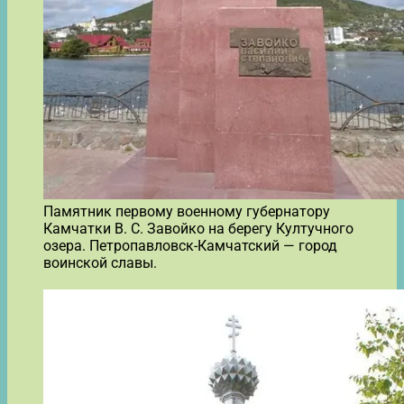
Памятник первому военному губернатору
Камчатки В. С. Завойко на берегу Култучного
озера. Петропавловск-Камчатский — город
воинской славы.