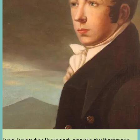
Георг Генрих фон Лангсдорф, известный в России как