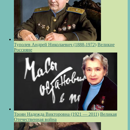
Туполев Андрей Николаевич (1888-1972)
Великие
Россияне
Троян Надежда Викторовна (1921 — 2011)
Великая
Отечественная война