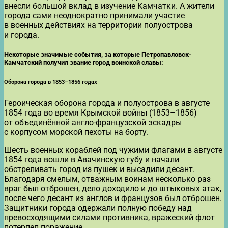
внесли большой вклад в изучение Камчатки. А жители
города сами неоднократно принимали участие
в военных действиях на территории полуострова
и города.
Некоторые значимые события, за которые Петропавловск-
Камчатский получил звание город воинской славы:
Оборона города в 1853–1856 годах
Героическая оборона города и полуострова в августе
1854 года во время Крымской войны (1853–1856)
от объединённой англо-французской эскадры
с корпусом морской пехоты на борту.
Шесть военных кораблей под чужими флагами в августе
1854 года вошли в Авачинскую губу и начали
обстреливать город из пушек и высадили десант.
Благодаря смелым, отважным воинам несколько раз
враг был отброшен, дело доходило и до штыковых атак,
после чего десант из англов и французов был отброшен.
Защитники города одержали полную победу над
превосходящими силами противника, вражеский флот
потерпел поражение.