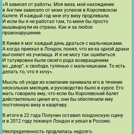
«Я зависел от работы. Моя виза, моё нахождение
в Англии зависело от моих успехов в Королевском
балете. И каждый год мне эту визу продлевали.
И если бы я не работал там, то меня бы просто
вышвырнули из страны. Как и за любое
правонарушение.
В Киеве я мог каждый день драться с мальчишками.
А когда приехал в Лондон, понял, что из-за одной драки
выгоняют из училища. И я не могу так ошибиться.
И татуировки были своего рода возвращением
во „двор“, к свободе, гулянью с мальчишками. То есть
делать то, что я хочу».
Мысль об уходе из компании занимала его в течение
нескольких месяцев, и руководство было в курсе. Его
мать говорила ему, что если бы Королевский балет
действительно ценил его, они бы обеспечили ему
постоянную визу и квартиру.
В итоге в 22 года Полунин оставил лондонскую сцену
и в 2012 году покинул Лондон и уехал в Россию.
Неопределенность продлилась недолго.