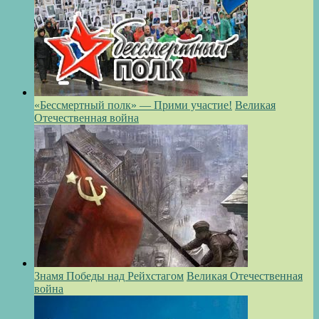
«Бессмертный полк» — Прими участие!
Великая
Отечественная война
Знамя Победы над Рейхстагом
Великая Отечественная
война