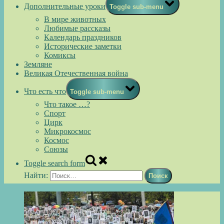
Дополнительные уроки
Toggle sub-menu
В мире животных
Любимые рассказы
Календарь праздников
Исторические заметки
Комиксы
Земляне
Великая Отечественная война
Что есть что
Toggle sub-menu
Что такое …?
Спорт
Цирк
Микрокосмос
Космос
Союзы
Toggle search form
Найти: