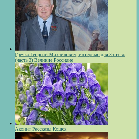
Гречко Георгий Михайлович, интервью для Затеево
(часть 3)
Великие Россияне
Аконит
Рассказы Кощея