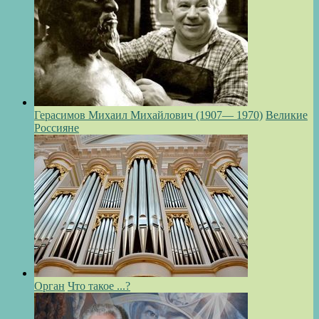
Герасимов Михаил Михайлович (1907— 1970)
Великие
Россияне
Орган
Что такое ...?