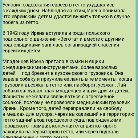
Условия содержания евреев в гетто ухудшались
с каждым днем. Наблюдая за этим, Ирена понимала,
что еврейским детям удастся выжить только в случае
побега из гетто.
В 1942 году Ирена вступила в ряды польского
подпольного движения «Зегота» и вместе с другими
подпольщиками занялась организацией спасения
еврейских детей.
Младенцев Ирена прятала в сумки и ящики
с медицинскими инструментами, более взрослых
детей — под брезент в кузове своего грузовика. Она
завела собаку и приучила ее лаять в те моменты, когда
грузовик въезжал в гетто или, наоборот, уезжал. Лай
собаки заглушал плач младенцев и шум других детей.
Фашисты не желали связываться с агрессивной
собакой, поэтому не проверяли медицинский грузовик
Ирены. Кроме того, детей переправляли на свободу
в мешках для мусора, через выходивший на территорию
гетто задний вход городского суда, под сиденьями
городского трамвая, конечная станция которого
заходила на территорию гетто, или через подвалы
близлежащих к гетто домов.