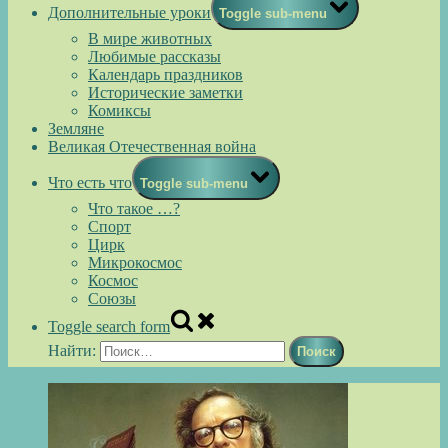
Дополнительные уроки
Toggle sub-menu
В мире животных
Любимые рассказы
Календарь праздников
Исторические заметки
Комиксы
Земляне
Великая Отечественная война
Что есть что
Toggle sub-menu
Что такое …?
Спорт
Цирк
Микрокосмос
Космос
Союзы
Toggle search form
Найти: