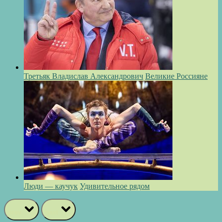
Третьяк Владислав Александрович
Великие Россияне
Люди — каучук
Удивительное рядом
prev
next