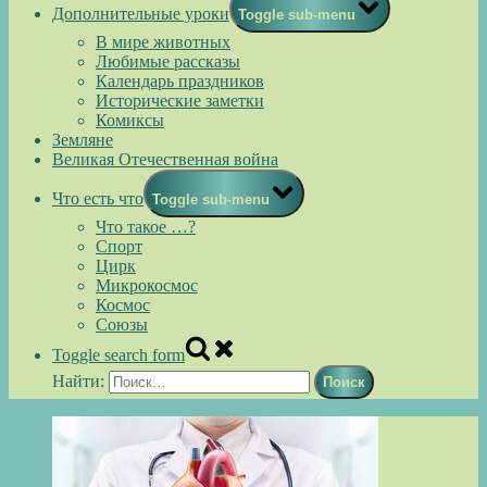
Дополнительные уроки
Toggle sub-menu
В мире животных
Любимые рассказы
Календарь праздников
Исторические заметки
Комиксы
Земляне
Великая Отечественная война
Что есть что
Toggle sub-menu
Что такое …?
Спорт
Цирк
Микрокосмос
Космос
Союзы
Toggle search form
Найти: