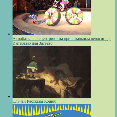
Акробаты – эксцентрики на оригинальном велосипеде
Интервью для Затеево
Случай
Рассказы Кощея