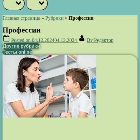
prev
next
Главная страница
»
Рубрики
»
Профессии
Профессии
Posted on
04.12.2024
04.12.2024
By
Редактор
Другие рубрики
Тесты online