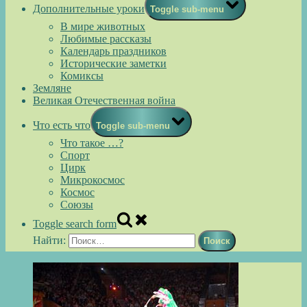
Дополнительные уроки
Toggle sub-menu
В мире животных
Любимые рассказы
Календарь праздников
Исторические заметки
Комиксы
Земляне
Великая Отечественная война
Что есть что
Toggle sub-menu
Что такое …?
Спорт
Цирк
Микрокосмос
Космос
Союзы
Toggle search form
Найти: