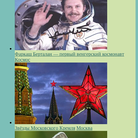
Фаркаш Берталан — первый венгерский космонавт
Космос
Звёзды Московского Кремля
Москва