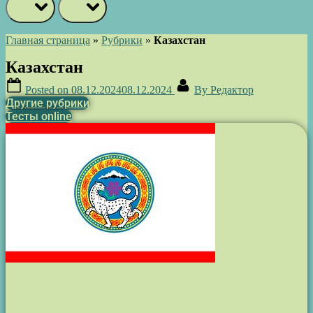
prev
next
Главная страница
»
Рубрики
»
Казахстан
Казахстан
Posted on
08.12.2024
08.12.2024
By
Редактор
Другие рубрики
Тесты online