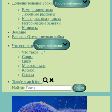
Дополнительные уроки
Toggle sub-menu
В мире животных
Любимые рассказы
Календарь праздников
Исторические заметки
Комиксы
Земляне
Великая Отечественная война
Что есть что
Toggle sub-menu
Что такое …?
Спорт
Цирк
Микрокосмос
Космос
Союзы
Toggle search form
Найти: