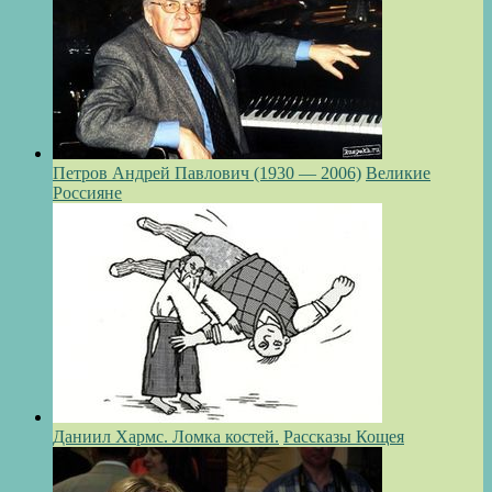
Петров Андрей Павлович (1930 — 2006)
Великие
Россияне
Даниил Хармс. Ломка костей.
Рассказы Кощея